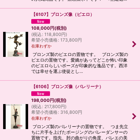
【6107】ブロンズ像（ピエロ）
108,000
円
(税別)
(
税込
:
118,800
円
)
希望小売価格
:
173,800
円
在庫わずか
ブロンズ製のピエロの置物です。 ブロンズ製の
ピエロの置物です。愛嬌があってどこか怖い印象
のピエロらしいポーズが印象的な逸品です。西洋
では幸せを運ぶ使徒とし…
【6106】ブロンズ像（バレリーナ）
198,000
円
(税別)
(
税込
:
217,800
円
)
希望小売価格
:
316,800
円
在庫わずか
ブロンズ製のバレリーナの置物です。 つま先立
ちに片手を上げたポージングのバレーダンサーの
置物です。指先、肘の曲がりの角度、バレエの美