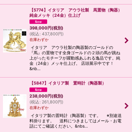
【5774】イタリア アウラ社製 馬置物（陶器）
純金メッキ（24金）仕上げ
398,000
円
(税別)
(
税込
:
437,800
円
)
在庫わずか
イタリア アウラ社製の陶器製のゴールドの
『馬』の置物です全身ゴールドの２頭の馬が跳ね
上がったモチーフが躍動感あふれる逸品です。純
金（24金）メッキ仕上げ。 店頭展示中です！
&nb…
【5847】イタリア製 置時計（陶器製）
238,000
円
(税別)
(
税込
:
261,800
円
)
在庫わずか
イタリア製の置時計（陶器製）です。 ※別途送
料掛ります。 送料につきましてはメール・お電
話にてご確認ください。&nbs…