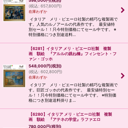
598,000
円
(税別)
(
税込
:
657,800
円
)
在庫わずか
イタリア メリ・ピエーロ社製の精巧な複製画で
す。人気のルノアールの代表作です。 最安値特
別セール！！只今特別価格にてセール中です。 ※
特別価格につき別途送料…
【6281】イタリア メリ・ピエーロ社製 複製
画 額絵 『アルルの跳ね橋』フィンセント・フ
ァン・ゴッホ
548,000
円
(税別)
(
税込
:
602,800
円
)
在庫わずか
イタリア メリ・ピエーロ社製の精巧な複製画で
す。巨匠ゴッホの代表作です。 最安値特別セー
ル！！只今特別価格にてセール中です。 ※特別価
格につき別途送料掛りま…
【6280】イタリア メリ・ピエーロ社製 複製
画 額絵 『アテネの学堂』ラファエロ
780,000
円
(税別)