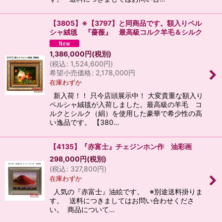
【3805】※【3797】と同商品です。額入りペル
シャ絨毯 『薔薇』 最高級コルク羊毛＆シルク
1,386,000
円
(税別)
(
税込
:
1,524,600
円
)
希望小売価格
:
2,178,000
円
在庫わずか
新入荷！！ 只今店頭展示中！ 大変貴重な額入り
ペルシャ絨毯が入荷しました。最高級の羊毛 コ
ルクとシルク（絹）を使用した豪華で希少性の高
い逸品です。 【380…
【4135】『赤富士』チェジンホン作 油彩画
298,000
円
(税別)
(
税込
:
327,800
円
)
在庫わずか
人気の『赤富士』油絵です。 ※別途送料掛りま
す。 送料につきましてはお問い合わせくださ
い。 商品について…