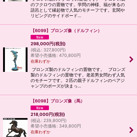
のフクロウの置物です。学問の神様、福が来るの
語呂として縁起物で人気のモチーフです。玄関や
リビングのサイドボード…
【6099】ブロンズ像（ドルフィン）
298,000
円
(税別)
(
税込
:
327,800
円
)
希望小売価格
:
470,800
円
在庫わずか
ブロンズ製のドルフィンの置物です。 ブロンズ
製のドルフィンの置物です。老若男女問わず人気
のモチーフです。２匹の親子ドルフィンのペアジ
ャンプのポーズが決まっ…
【6098】ブロンズ像（馬）
218,000
円
(税別)
(
税込
:
239,800
円
)
希望小売価格
:
349,800
円
在庫わずか