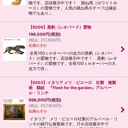
物です。店頭展示中です！ 跳ね馬（ホワイトホ
ース）の置物です。人気の跳ね馬モチーフは縁起
物でもあり…
【6206】黒豹（レオパード）置物
198,000
円
(税別)
(
税込
:
217,800
円
)
在庫わずか
全長100ｃｍオーバーの迫力の黒豹（レオパー
ド）の置物です。店頭展示中です！ 黒豹（レオ
パード）の置物です。全長100ｃｍオーバーの大
迫力で存…
【6203】イタリア メリ・ピエーロ 社製 複製
画 額絵 『Flesh for the garden』アルベー
ル・リンチ
598,000
円
(税別)
(
税込
:
657,800
円
)
在庫わずか
イタリア メリ・ピエーロ社製のアルベール・リ
ンチの精巧な複製画です。只今店頭展示中で