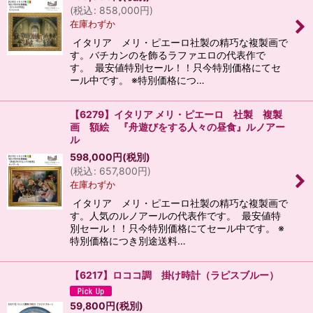
(
税込
:
858,000
円
)
在庫わずか
イタリア メリ・ピエーロ社製の精巧な複製画で
す。バチカンのを飾るラファエロの代表作で
す。 最安値特別セール！！只今特別価格にてセ
ール中です。 ※特別価格につ…
【6279】イタリア メリ・ピエーロ 社製 複製
画 額絵 『舟遊びをする人々の昼食』ルノアー
ル
598,000
円
(税別)
(
税込
:
657,800
円
)
在庫わずか
イタリア メリ・ピエーロ社製の精巧な複製画で
す。人気のルノアールの代表作です。 最安値特
別セール！！只今特別価格にてセール中です。 ※
特別価格につき別途送料…
【6217】ロココ調 掛け時計（ラピスブルー）
59,800
円
(税別)