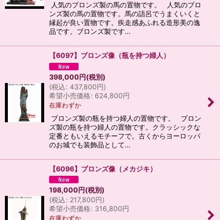
人気のブロンズ製の馬の置物です。 人気のブロ
ンズ製の馬の置物です。馬の語呂でうまくいくと
縁起が良い置物です。疾走感あふれる造形美の逸
品です。ブロンズ製です…
【6097】ブロンズ像（瓶を持つ婦人）
398,000
円
(税別)
(
税込
:
437,800
円
)
希望小売価格
:
624,800
円
在庫わずか
ブロンズ製の瓶を持つ婦人の置物です。 ブロン
ズ製の瓶を持つ婦人の置物です。クラッシックな
定番ともいえるモチーフで。古くからヨーロッパ
のお城でも装飾品として…
【6096】ブロンズ像（メカジキ）
198,000
円
(税別)
(
税込
:
217,800
円
)
希望小売価格
:
316,800
円
在庫わずか