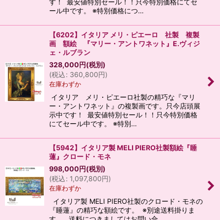
す！ 最安値特別セール！！只今特別価格にてセ
ール中です。 ※特別価格につ…
【6202】イタリア メリ・ピエーロ 社製 複製
画 額絵 『マリー・アントワネット』E.ヴィジ
ェ・ルブラン
328,000
円
(税別)
(
税込
:
360,800
円
)
在庫わずか
イタリア メリ・ピエーロ社製の精巧な『マリ
ー・アントワネット』の複製画です。只今店頭展
示中です！ 最安値特別セール！！只今特別価格
にてセール中です。 ※特別…
【5942】イタリア製 MELI PIERO社製額絵『睡
蓮』クロード・モネ
998,000
円
(税別)
(
税込
:
1,097,800
円
)
在庫わずか
イタリア製 MELI PIERO社製のクロード・モネの
『睡蓮』の精巧な額絵です。 ※別途送料掛りま
す。 送料につきましてはお問い合…