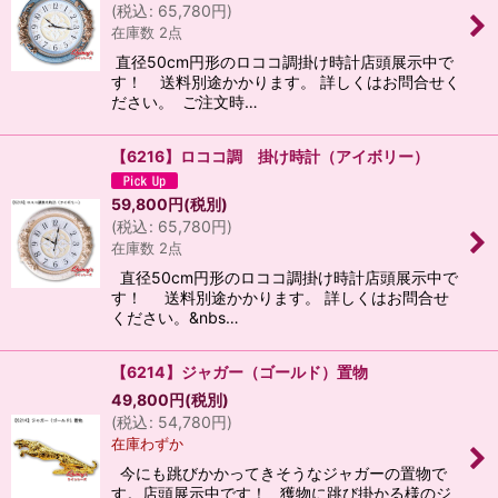
(
税込
:
65,780
円
)
在庫数 2点
直径50cm円形のロココ調掛け時計店頭展示中で
す！ 送料別途かかります。 詳しくはお問合せく
ださい。 ご注文時…
【6216】ロココ調 掛け時計（アイボリー）
59,800
円
(税別)
(
税込
:
65,780
円
)
在庫数 2点
直径50cm円形のロココ調掛け時計店頭展示中で
す！ 送料別途かかります。 詳しくはお問合せ
ください。&nbs…
【6214】ジャガー（ゴールド）置物
49,800
円
(税別)
(
税込
:
54,780
円
)
在庫わずか
今にも跳びかかってきそうなジャガーの置物で
す。店頭展示中です！ 獲物に跳び掛かる様のジ