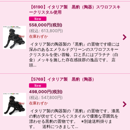
【6190】イタリア製 黒豹（陶器）スワロフスキ
ークリスタル使用
558,000
円
(税別)
(
税込
:
613,800
円
)
在庫わずか
イタリア製の陶器製の『黒豹』の置物です瞳には
深みのあるエメラルドグリーンのスワロフスキー
クリスタルを使い首輪、口と爪にはプラチナ（白
金）メッキを施した存在感抜群の逸品です。 店
頭…
【5769】イタリア製 黒豹（陶器）
498,000
円
(税別)
(
税込
:
547,800
円
)
在庫わずか
イタリア製の陶器製の『黒豹』の置物です。漆黒
の豹が伏せてくつろぐスタイルで優雅な雰囲気を
漂わせる黒豹の置物です。 ※別途送料掛りま
す。 送料につきまして…