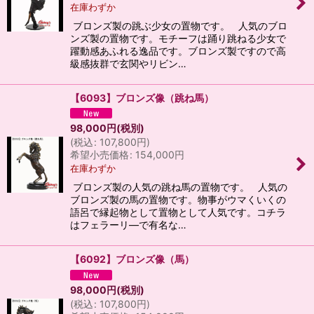
在庫わずか
ブロンズ製の跳ぶ少女の置物です。 人気のブロ
ンズ製の置物です。モチーフは踊り跳ねる少女で
躍動感あふれる逸品です。ブロンズ製ですので高
級感抜群で玄関やリビン…
【6093】ブロンズ像（跳ね馬）
98,000
円
(税別)
(
税込
:
107,800
円
)
希望小売価格
:
154,000
円
在庫わずか
ブロンズ製の人気の跳ね馬の置物です。 人気の
ブロンズ製の馬の置物です。物事がウマくいくの
語呂で縁起物として置物として人気です。コチラ
はフェラーリ―で有名な…
【6092】ブロンズ像（馬）
98,000
円
(税別)
(
税込
:
107,800
円
)