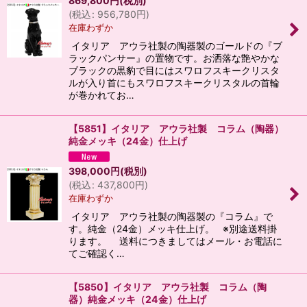
869,800
円
(税別)
(
税込
:
956,780
円
)
在庫わずか
イタリア アウラ社製の陶器製のゴールドの『ブ
ラックパンサー』の置物です。お洒落な艶やかな
ブラックの黒豹で目にはスワロフスキークリスタ
ルが入り首にもスワロフスキークリスタルの首輪
が巻かれてお…
【5851】イタリア アウラ社製 コラム（陶器）
純金メッキ（24金）仕上げ
398,000
円
(税別)
(
税込
:
437,800
円
)
在庫わずか
イタリア アウラ社製の陶器製の『コラム』で
す。純金（24金）メッキ仕上げ。 ※別途送料掛
ります。 送料につきましてはメール・お電話に
てご確認く…
【5850】イタリア アウラ社製 コラム（陶
器）純金メッキ（24金）仕上げ