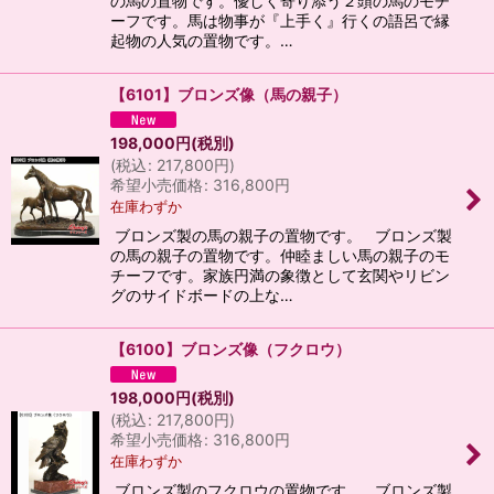
の馬の置物です。優しく寄り添う２頭の馬のモチ
ーフです。馬は物事が『上手く』行くの語呂で縁
起物の人気の置物です。…
【6101】ブロンズ像（馬の親子）
198,000
円
(税別)
(
税込
:
217,800
円
)
希望小売価格
:
316,800
円
在庫わずか
ブロンズ製の馬の親子の置物です。 ブロンズ製
の馬の親子の置物です。仲睦ましい馬の親子のモ
チーフです。家族円満の象徴として玄関やリビン
グのサイドボードの上な…
【6100】ブロンズ像（フクロウ）
198,000
円
(税別)
(
税込
:
217,800
円
)
希望小売価格
:
316,800
円
在庫わずか
ブロンズ製のフクロウの置物です。 ブロンズ製