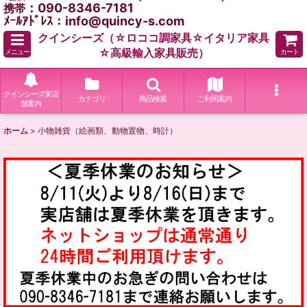
：090-8346-7181
携帯
ﾒｰﾙｱﾄﾞﾚｽ：info@quincy-s.com
クインシーズ（☆ロココ調家具☆イタリア家具
☆高級輸入家具販売）
メニュー
カート
クインシーズ実店
カテゴリ
商品検索
ご利用案内
舗案内
ホーム
>
小物雑貨（絵画類、動物置物、時計）