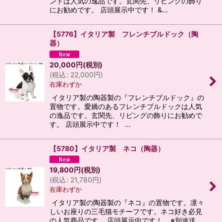
ントは人気の逸品です。玄関先、リビングの飾り
にお勧めです。 店頭展示中です！ &…
【5776】イタリア製 フレンチブルドック（陶
器）
20,000
円
(税別)
(
税込
:
22,000
円
)
在庫わずか
イタリア製の陶器製の『フレンチブルドック』の
置物です。愛嬌のあるフレンチブルドックは人気
の逸品です。玄関先、リビングの飾りにお勧めで
す。 店頭展示中です！ …
【5780】イタリア製 ネコ（陶器）
19,800
円
(税別)
(
税込
:
21,780
円
)
在庫わずか
イタリア製の陶器製の『ネコ』の置物です。凛々
しいお座りの三毛猫モチーフです。ネコ好き必見
の人気商品です。 店頭展示中です！ ※別途送…