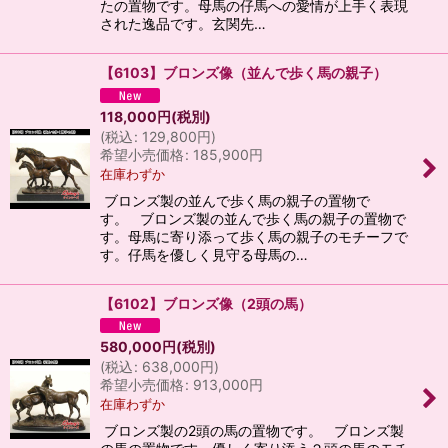
たの置物です。母馬の仔馬への愛情が上手く表現
された逸品です。玄関先…
【6103】ブロンズ像（並んで歩く馬の親子）
118,000
円
(税別)
(
税込
:
129,800
円
)
希望小売価格
:
185,900
円
在庫わずか
ブロンズ製の並んで歩く馬の親子の置物で
す。 ブロンズ製の並んで歩く馬の親子の置物で
す。母馬に寄り添って歩く馬の親子のモチーフで
す。仔馬を優しく見守る母馬の…
【6102】ブロンズ像（2頭の馬）
580,000
円
(税別)
(
税込
:
638,000
円
)
希望小売価格
:
913,000
円
在庫わずか
ブロンズ製の2頭の馬の置物です。 ブロンズ製