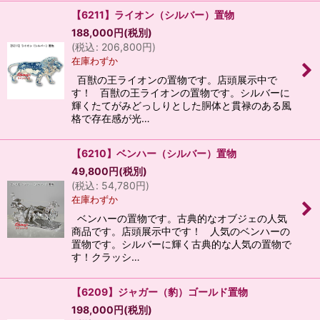
【6211】ライオン（シルバー）置物
188,000
円
(税別)
(
税込
:
206,800
円
)
在庫わずか
百獣の王ライオンの置物です。店頭展示中で
す！ 百獣の王ライオンの置物です。シルバーに
輝くたてがみどっしりとした胴体と貫禄のある風
格で存在感が光…
【6210】ベンハー（シルバー）置物
49,800
円
(税別)
(
税込
:
54,780
円
)
在庫わずか
ベンハーの置物です。古典的なオブジェの人気
商品です。店頭展示中です！ 人気のベンハーの
置物です。シルバーに輝く古典的な人気の置物で
す！クラッシ…
【6209】ジャガー（豹）ゴールド置物
198,000
円
(税別)