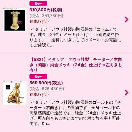
319,800
円
(税別)
(
税込
:
351,780
円
)
在庫わずか
イタリア アウラ社製の陶器製の『コラム』で
す。純金（24金）メッキ仕上げ。 ※別途送料掛
ります。 送料につきましてはメール・お電話に
てご確認く…
【5821】イタリア アウラ社製 チーター／右向
き（陶器）純金メッキ（24金）仕上げ ※左向きも
有り
569,500
円
(税別)
(
税込
:
626,450
円
)
在庫わずか
イタリア アウラ社製の陶器製のゴールドの『チ
ーター（右向き）』の置物です。全身ゴールドの
高級感満点の逸品です。純金（24金）メッキ仕上
げ。可左向きもございますので対で飾る事も可能
です。&n…