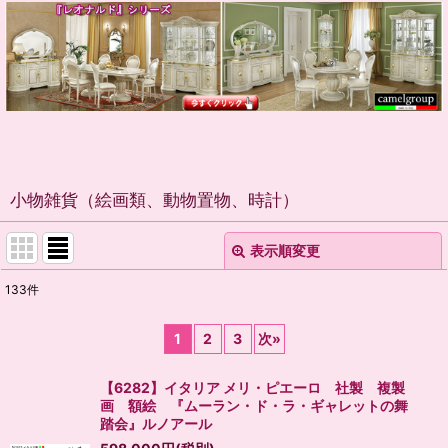
小物雑貨（絵画類、動物置物、時計）
表示順変更
閉じる
133
件
表示数
:
1
2
3
次
»
並び順
:
【6282】イタリア メリ・ピエーロ 社製 複製
画 額絵 『ムーラン・ド・ラ・ギャレットの舞
絞り込む
踏会』ルノアール