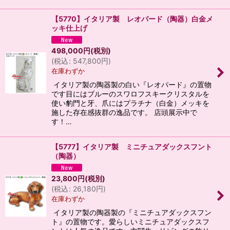
【5770】イタリア製 レオパード（陶器）白金メ
ッキ仕上げ
498,000
円
(税別)
(
税込
:
547,800
円
)
在庫わずか
イタリア製の陶器製の白い『レオパード』の置物
です目にはブルーのスワロフスキークリスタルを
使い豹門と牙、爪にはプラチナ（白金）メッキを
施した存在感抜群の逸品です。 店頭展示中で
す！…
【5777】イタリア製 ミニチュアダックスフント
（陶器）
23,800
円
(税別)
(
税込
:
26,180
円
)
在庫わずか
イタリア製の陶器製の『ミニチュアダックスフン
ト』の置物です。愛らしいミニチュアダックスフ