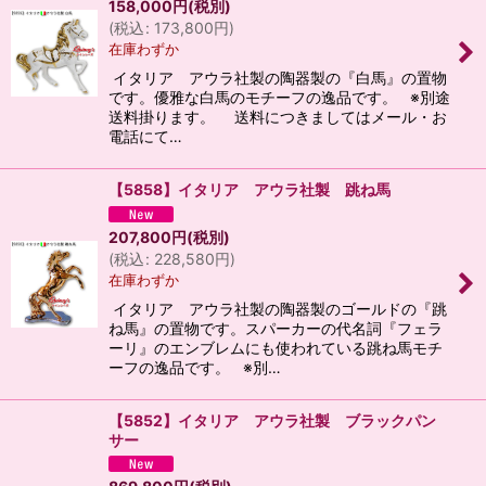
158,000
円
(税別)
(
税込
:
173,800
円
)
在庫わずか
イタリア アウラ社製の陶器製の『白馬』の置物
です。優雅な白馬のモチーフの逸品です。 ※別途
送料掛ります。 送料につきましてはメール・お
電話にて…
【5858】イタリア アウラ社製 跳ね馬
207,800
円
(税別)
(
税込
:
228,580
円
)
在庫わずか
イタリア アウラ社製の陶器製のゴールドの『跳
ね馬』の置物です。スパーカーの代名詞『フェラ
ーリ』のエンブレムにも使われている跳ね馬モチ
ーフの逸品です。 ※別…
【5852】イタリア アウラ社製 ブラックパン
サー