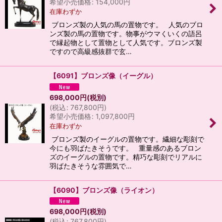
希望小売価格
:
154,000
円
在庫わずか
ブロンズ製の人気の馬の置物です。 人気のブロ
ンズ製の馬の置物です。物事がウマくいくの語呂
で縁起物として置物として人気です。ブロンズ製
ですので高級感抜群で玄…
【6091】ブロンズ像（イーグル）
698,000
円
(税別)
(
税込
:
767,800
円
)
希望小売価格
:
1,097,800
円
在庫わずか
ブロンズ製のイーグルの置物です。繊細な彫刻で
今にも羽ばたきそうです。 重量感のあるブロン
ズのイーグルの置物です。精巧な彫刻でリアルに
羽ばたきそうな雰囲気で…
【6090】ブロンズ像（ライオン）
698,000
円
(税別)
(
税込
:
767,800
円
)