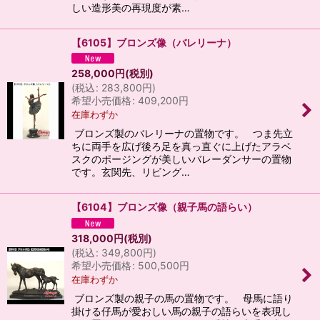
しい造形美の再現度が素…
【6105】ブロンズ像（バレリーナ）
258,000
円
(税別)
(
税込
:
283,800
円
)
希望小売価格
:
409,200
円
在庫わずか
ブロンズ製のバレリーナの置物です。 つま先立
ちに両手を広げ後ろ足を真っ直ぐに上げたアラベ
スクのポージングが美しいバレーダンサーの置物
です。玄関先、リビング…
【6104】ブロンズ像（親子馬の語らい）
318,000
円
(税別)
(
税込
:
349,800
円
)
希望小売価格
:
500,500
円
在庫わずか
ブロンズ製の親子の馬の置物です。 母馬に語り
掛ける仔馬が愛おしい馬の親子の語らいを表現し