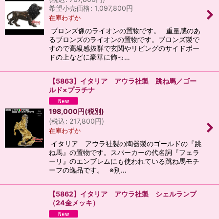
希望小売価格
:
1,097,800
円
在庫わずか
ブロンズ像のライオンの置物です。 重量感のあ
るブロンズのライオンの置物です。ブロンズ製で
すので高級感抜群で玄関やリビングのサイドボー
ドの上などに豪華に飾っ…
【5863】イタリア アウラ社製 跳ね馬／ゴー
ルド×プラチナ
198,000
円
(税別)
(
税込
:
217,800
円
)
在庫わずか
イタリア アウラ社製の陶器製のゴールドの『跳
ね馬』の置物です。スパーカーの代名詞『フェラ
ーリ』のエンブレムにも使われている跳ね馬モチ
ーフの逸品です。 ※別…
【5862】イタリア アウラ社製 シェルランプ
（24金メッキ）