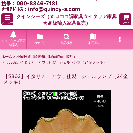
：090-8346-7181
携帯
ﾒｰﾙｱﾄﾞﾚｽ：info@quincy-s.com
クインシーズ（☆ロココ調家具☆イタリア家具
☆高級輸入家具販売）
メニュー
カート
クインシーズ実店
カテゴリ
商品検索
ご利用案内
舗案内
ホーム
>
小物雑貨（絵画類、動物置物、時計）
>
【5862】イタリア アウラ社製 シェルランプ（24金メッキ）
【5862】イタリア アウラ社製 シェルランプ（24金
メッキ）