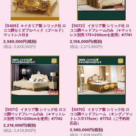
【5405】☆イタリア製 シリック社 ロ
【5072】 イタリア製 シリック社 ロ
ココ調セミダブルベッド（ゴールド）
ココ調ベッドフレームのみ （※マット
マットレス付き
レス別売 175×200cmを使用）#7741
2,580,000
円
(税別)
2,158,000
円
(税別)
(
税込
:
2,838,000
円
)
(
税込
:
2,373,800
円
)
【5071】 イタリア製 シリック社 ロコ
【5070】 イタリア製 シリック社 ロ
コ調ベッドフレームのみ （※マットレ
ココ調ベッドフレーム （キング／マッ
ス別売 175×200cmを使用）#7742
トレス巾175cm）#7752（ご予約対
応品）
2,218,000
円
(税別)
2,580,000
円
(税別)
(
税込
:
2,439,800
円
)
(
税込
:
2,838,000
円
)