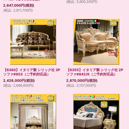
(
税込
:
3,600,300
円
)
2,647,000
円
(税別)
(
税込
:
2,911,700
円
)
【6360】イタリア製 シリック社 3P
【6355】イタリア製 シリック社 2P
ソファ#853（ご予約対応品）
ソファ#842/K（ご予約対応品）
2,426,000
円
(税別)
2,870,000
円
(税別)
(
税込
:
2,668,600
円
)
(
税込
:
3,157,000
円
)