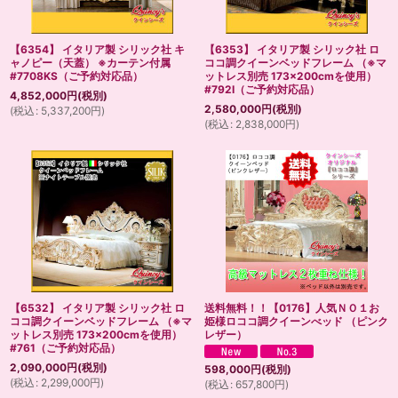
【6354】 イタリア製 シリック社 キ
【6353】 イタリア製 シリック社 ロ
ャノピー（天蓋） ※カーテン付属
ココ調クイーンベッドフレーム （※マ
#7708KS（ご予約対応品）
ットレス別売 173×200cmを使用）
#792I（ご予約対応品）
4,852,000
円
(税別)
2,580,000
円
(税別)
(
税込
:
5,337,200
円
)
(
税込
:
2,838,000
円
)
【6532】 イタリア製 シリック社 ロ
送料無料！！【0176】人気ＮＯ１お
ココ調クイーンベッドフレーム （※マ
姫様ロココ調クイーンべッド （ピンク
ットレス別売 173×200cmを使用）
レザー）
#761（ご予約対応品）
2,090,000
円
(税別)
598,000
円
(税別)
(
税込
:
2,299,000
円
)
(
税込
:
657,800
円
)