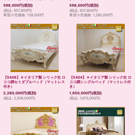
598,000
円
(税別)
598,000
円
(税別)
(
税込
:
657,800
円
)
(
税込
:
657,800
円
)
希望小売価格
:
128,000
円
希望小売価格
:
1,280,000
円
【5406】☆イタリア製 シリック社 ロ
【5404】☆イタリア製 シリック社 ロ
ココ調セミダブルベッド（マットレス
ココ調シングルベッド（マットレス付
付き）
き）
2,280,000
円
(税別)
1,650,000
円
(税別)
(
税込
:
2,508,000
円
)
(
税込
:
1,815,000
円
)