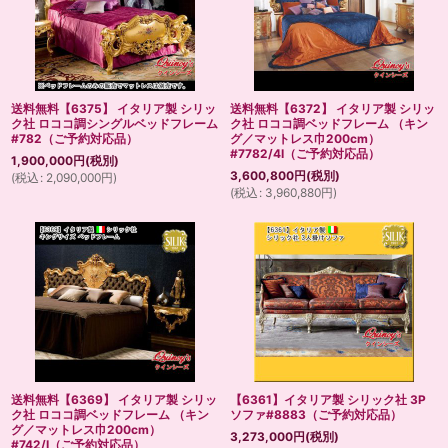
送料無料【6375】 イタリア製 シリッ
送料無料【6372】 イタリア製 シリッ
ク社 ロココ調シングルベッドフレーム
ク社 ロココ調ベッドフレーム （キン
#782（ご予約対応品）
グ／マットレス巾200cm）
#7782/4I（ご予約対応品）
1,900,000
円
(税別)
3,600,800
円
(税別)
(
税込
:
2,090,000
円
)
(
税込
:
3,960,880
円
)
送料無料【6369】 イタリア製 シリッ
【6361】イタリア製 シリック社 3P
ク社 ロココ調ベッドフレーム （キン
ソファ#8883（ご予約対応品）
グ／マットレス巾200cm）
3,273,000
円
(税別)
#742/I（ご予約対応品）