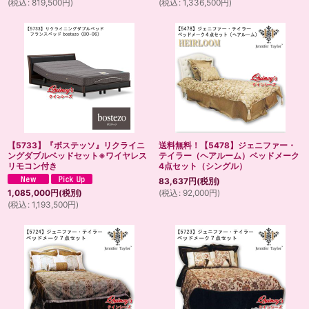
(
税込
:
819,500
円
)
(
税込
:
1,336,500
円
)
【5733】『ボステッソ』リクライニ
送料無料！【5478】ジェニファー・
ングダブルベッドセット※ワイヤレス
テイラー（ヘアルーム）ベッドメーク
リモコン付き
4点セット（シングル）
83,637
円
(税別)
(
税込
:
92,000
円
)
1,085,000
円
(税別)
(
税込
:
1,193,500
円
)