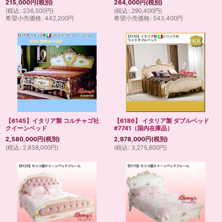
215,000
円
(税別)
264,000
円
(税別)
(
税込
:
236,500
円
)
(
税込
:
290,400
円
)
希望小売価格
:
442,200
円
希望小売価格
:
543,400
円
【6145】イタリア製 コルチャゴ社
【6186】 イタリア製 ダブルベッド
クイーンベッド
#7741（国内在庫品）
2,580,000
円
(税別)
2,978,000
円
(税別)
(
税込
:
2,838,000
円
)
(
税込
:
3,275,800
円
)