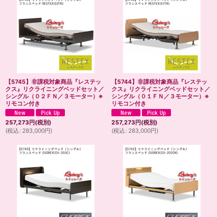
【5745】非課税対象商品『レステッ
【5744】非課税対象商品『レステッ
クス』リクライニングベッドセット／
クス』リクライニングベッドセット／
シングル（０２ＦＮ／３モーター）※
シングル（０１ＦＮ／３モーター）※
リモコン付き
リモコン付き
257,273
円
(税別)
257,273
円
(税別)
(
税込
:
283,000
円
)
(
税込
:
283,000
円
)