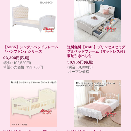
【5365】シングルベッドフレーム
送料無料【6143】プリンセスセミダ
『ハンプトン』シリーズ
ブルベッドフレーム（マットレス付）
収納引き出し付
93,200
円
(税別)
56,355
円
(税別)
(
税込
:
102,520
円
)
希望小売価格
:
153,780
円
(
税込
:
61,990
円
)
オープン価格