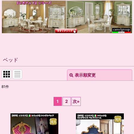
ベッド
表示順変更
閉じる
81
件
表示数
:
1
2
次
»
並び順
:
絞り込む