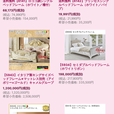
送料無料【6141】ロココ調シングル
送料無料【6142】プリンセスシング
ベッドフレーム（ホワイト／柵付）
ルベッドフレーム（ホワイト／パイ
プ）
68,173
円
(税別)
19,991
円
(税別)
(
税込
:
74,990
円
)
希望小売価格
:
154,000
円
(
税込
:
21,990
円
)
希望小売価格
:
35,200
円
【5934】セミダブルベッドフレーム
（ホワイトリボン）
198,000
円
(税別)
【5943】イタリア製キングサイズベ
(
税込
:
217,800
円
)
ッドフレーム※マットレス別売（アイ
希望小売価格
:
335,500
円
ボリー×ゴールド）キャメルグループ
1,200,000
円
(税別)
(
税込
:
1,320,000
円
)
希望小売価格
:
2,508,000
円