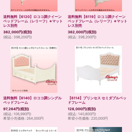
送料無料【6120】ロココ調クイーン
送料無料【6119】ロココ調クイーン
ベッドフレーム（レリーフ）※マット
ベッドフレーム（レリーフ）※マット
レス別売
レス別売
362,000
円
(税別)
362,000
円
(税別)
(
税込
:
398,200
円
)
(
税込
:
398,200
円
)
送料無料【6140】ロココ調シングル
【6114】プリンセス セミダブルベッ
ベッドフレーム
ドフレーム
97,264
円
(税別)
128,000
円
(税別)
(
税込
:
106,990
円
)
(
税込
:
140,800
円
)
希望小売価格
:
264,000
円
希望小売価格
:
220,000
円