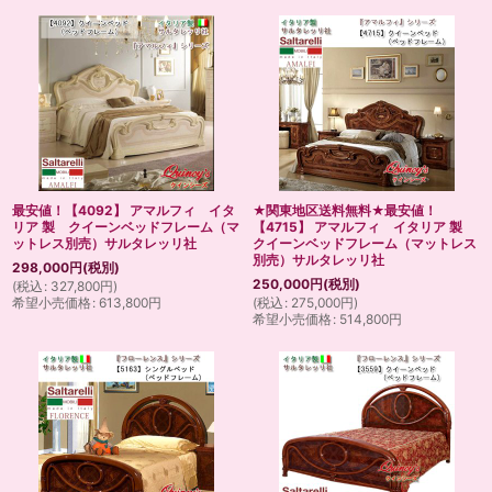
最安値！【4092】 アマルフィ イタ
★関東地区送料無料★最安値！
リア 製 クイーンベッドフレーム（マ
【4715】 アマルフィ イタリア 製
ットレス別売）サルタレッリ社
クイーンベッドフレーム（マットレス
別売）サルタレッリ社
298,000
円
(税別)
250,000
円
(税別)
(
税込
:
327,800
円
)
希望小売価格
:
613,800
円
(
税込
:
275,000
円
)
希望小売価格
:
514,800
円