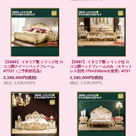
【5069】 イタリア製 シリック社 ロ
【5067】 イタリア製 シリック社 ロ
ココ調クイーンベッドフレーム
ココ調ベッドフレームのみ （※マット
#7721（ご予約対応品）
レス別売 175×200cmを使用）#721
2,280,000
円
(税別)
2,280,000
円
(税別)
(
税込
:
2,508,000
円
)
(
税込
:
2,508,000
円
)