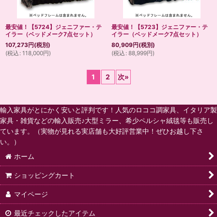
最安値！【5724】ジェニファー・テ
最安値！【5723】ジェニファー・テ
イラー（ベッドメーク7点セット）
イラー（ベッドメーク7点セット）
107,273
円
(税別)
80,909
円
(税別)
(
税込
:
118,000
円
)
(
税込
:
88,999
円
)
1
2
次
»
輸入家具がとにかく安いと評判です！人気のロココ調家具、イタリア製
家具・雑貨などの輸入販売♪大型ミラー、希少ペルシャ絨毯等も販売し
ています。（実物が見れる実店舗も大好評営業中！ぜひお越し下さ
い。）
ホーム
ショッピングカート
マイページ
最近チェックしたアイテム