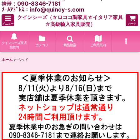
：090-8346-7181
携帯
ﾒｰﾙｱﾄﾞﾚｽ：info@quincy-s.com
クインシーズ（☆ロココ調家具☆イタリア家具
☆高級輸入家具販売）
メニュー
カート
クインシーズ実店
カテゴリ
商品検索
ご利用案内
舗案内
ホーム
>
ベッド