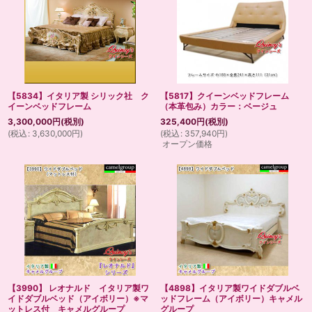
【5834】イタリア製 シリック社 ク
【5817】クイーンベッドフレーム
イーンベッドフレーム
（本革包み）カラー：ベージュ
3,300,000
円
(税別)
325,400
円
(税別)
(
税込
:
3,630,000
円
)
(
税込
:
357,940
円
)
オープン価格
【3990】 レオナルド イタリア製ワ
【4898】イタリア製ワイドダブルベ
イドダブルベッド（アイボリー）※マ
ッドフレーム（アイボリー）キャメル
ットレス付 キャメルグループ
グループ