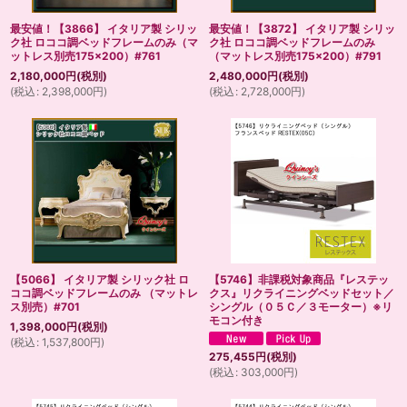
最安値！【3866】 イタリア製 シリッ
最安値！【3872】 イタリア製 シリッ
ク社 ロココ調ベッドフレームのみ（マ
ク社 ロココ調ベッドフレームのみ
ットレス別売175×200）#761
（マットレス別売175×200）#791
2,180,000
円
(税別)
2,480,000
円
(税別)
(
税込
:
2,398,000
円
)
(
税込
:
2,728,000
円
)
【5066】 イタリア製 シリック社 ロ
【5746】非課税対象商品『レステッ
ココ調ベッドフレームのみ （マットレ
クス』リクライニングベッドセット／
ス別売）#701
シングル（０５Ｃ／３モーター）※リ
モコン付き
1,398,000
円
(税別)
(
税込
:
1,537,800
円
)
275,455
円
(税別)
(
税込
:
303,000
円
)