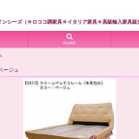
インシーズ（☆ロココ調家具☆イタリア家具☆高級輸入家具販
商品検索
ュ
ベージュ