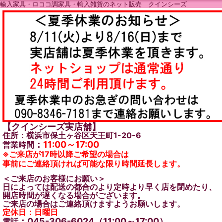
輸入家具・ロココ調家具・輸入雑貨のネット販売 クインシーズ
【クインシーズ実店舗】
住所：横浜市保土ヶ谷区天王町1-20-6
：
11:00～17:00
営業時間
※ご来店が17時以降ご希望の場合は
事前にご連絡頂ければ可能な限り時間延長します。
＜ご来店のお客様にお願い＞
日によっては配送の都合のより定時より早く店を閉めたり、
開店時間が遅くなる場合がございます。
ご来店の場合はご連絡頂けますようお願いします。
定休日：日曜日
：045-306-6024（11:00～17:00）
電話