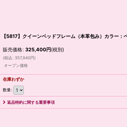
【5817】クイーンベッドフレーム（本革包み）カラー：
販売価格
:
325,400
円
(税別)
(
税込
:
357,940
円
)
オープン価格
在庫わずか
数量
:
返品特約に関する重要事項