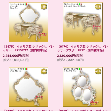
【6175】 イタリア製 シリック社 ドレ
【6174】 イタリア製 シリック社 ドレ
ッサー #715/717（国内在庫品）
ッサーデスク #717（国内在庫品）
2,744,000
円
(税別)
2,120,000
円
(税別)
(
税込
:
3,018,400
円
)
(
税込
:
2,332,000
円
)