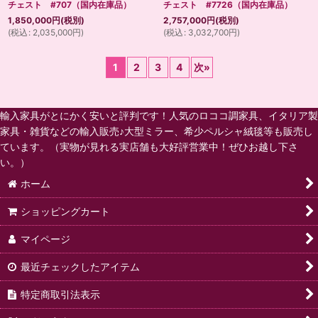
チェスト #707（国内在庫品）
チェスト #7726（国内在庫品）
1,850,000
円
(税別)
2,757,000
円
(税別)
(
税込
:
2,035,000
円
)
(
税込
:
3,032,700
円
)
1
2
3
4
次
»
輸入家具がとにかく安いと評判です！人気のロココ調家具、イタリア製
家具・雑貨などの輸入販売♪大型ミラー、希少ペルシャ絨毯等も販売し
ています。（実物が見れる実店舗も大好評営業中！ぜひお越し下さ
い。）
ホーム
ショッピングカート
マイページ
最近チェックしたアイテム
特定商取引法表示