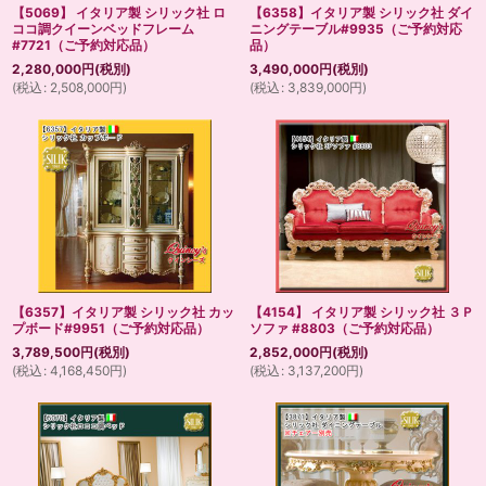
【5069】 イタリア製 シリック社 ロ
【6358】イタリア製 シリック社 ダイ
ココ調クイーンベッドフレーム
ニングテーブル#9935（ご予約対応
#7721（ご予約対応品）
品）
2,280,000
円
(税別)
3,490,000
円
(税別)
(
税込
:
2,508,000
円
)
(
税込
:
3,839,000
円
)
【6357】イタリア製 シリック社 カッ
【4154】 イタリア製 シリック社 ３Ｐ
プボード#9951（ご予約対応品）
ソファ #8803（ご予約対応品）
3,789,500
円
(税別)
2,852,000
円
(税別)
(
税込
:
4,168,450
円
)
(
税込
:
3,137,200
円
)