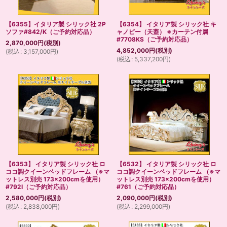
【6355】イタリア製 シリック社 2P
【6354】 イタリア製 シリック社 キ
ソファ#842/K（ご予約対応品）
ャノピー（天蓋） ※カーテン付属
#7708KS（ご予約対応品）
2,870,000
円
(税別)
4,852,000
円
(税別)
(
税込
:
3,157,000
円
)
(
税込
:
5,337,200
円
)
【6353】 イタリア製 シリック社 ロ
【6532】 イタリア製 シリック社 ロ
ココ調クイーンベッドフレーム （※マ
ココ調クイーンベッドフレーム （※マ
ットレス別売 173×200cmを使用）
ットレス別売 173×200cmを使用）
#792I（ご予約対応品）
#761（ご予約対応品）
2,580,000
円
(税別)
2,090,000
円
(税別)
(
税込
:
2,838,000
円
)
(
税込
:
2,299,000
円
)