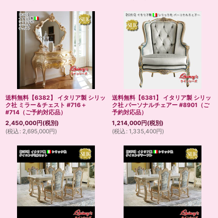
送料無料【6382】 イタリア製 シリッ
送料無料【6381】 イタリア製 シリッ
ク社 ミラー＆チェスト #716＋
ク社 パーソナルチェアー #8901（ご
#714（ご予約対応品）
予約対応品）
2,450,000
円
(税別)
1,214,000
円
(税別)
(
税込
:
2,695,000
円
)
(
税込
:
1,335,400
円
)