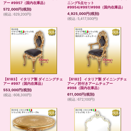
アー #9957（国内在庫品）
ニング5点セット
#9954/#997/#998（国内在庫品）
572,000
円
(税別)
4,925,000
円
(税別)
(
税込
:
629,200
円
)
(
税込
:
5,417,500
円
)
【6183】 イタリア製 ダイニングチェ
【6182】 イタリア製 ダイニングチェ
アー #997（国内在庫品）
アー／肘付きアームチェアー
#998（国内在庫品）
553,000
円
(税別)
611,000
円
(税別)
(
税込
:
608,300
円
)
(
税込
:
672,100
円
)