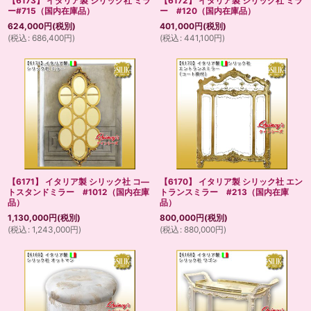
【6173】 イタリア製 シリック社 ミラ
【6172】 イタリア製 シリック社 ミラ
ー#715（国内在庫品）
ー #120（国内在庫品）
624,000
円
(税別)
401,000
円
(税別)
(
税込
:
686,400
円
)
(
税込
:
441,100
円
)
【6171】 イタリア製 シリック社 コ―
【6170】 イタリア製 シリック社 エン
トスタンドミラー #1012（国内在庫
トランスミラー #213（国内在庫
品）
品）
1,130,000
円
(税別)
800,000
円
(税別)
(
税込
:
1,243,000
円
)
(
税込
:
880,000
円
)