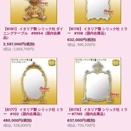
【6181】 イタリア製 シリック社 ダイ
【6178】 イタリア製 シリック社 ミラ
ニングテーブル #9954（国内在庫
ー #108（国内在庫品）
品）
632,000
円
(税別)
2,597,000
円
(税別)
(
税込
:
695,200
円
)
(
税込
:
2,856,700
円
)
【6177】 イタリア製 シリック社 ミラ
【6176】 イタリア製 シリック社 ミラ
ー #102（国内在庫品）
ー #7745（国内在庫品）
480,000
円
(税別)
637,000
円
(税別)
(
税込
:
528,000
円
)
(
税込
:
700,700
円
)