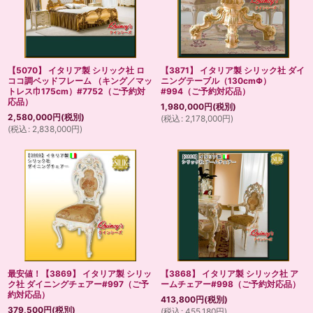
【5070】 イタリア製 シリック社 ロ
【3871】 イタリア製 シリック社 ダイ
ココ調ベッドフレーム （キング／マッ
ニングテーブル（130cmΦ）
トレス巾175cm）#7752（ご予約対
#994（ご予約対応品）
応品）
1,980,000
円
(税別)
2,580,000
円
(税別)
(
税込
:
2,178,000
円
)
(
税込
:
2,838,000
円
)
最安値！【3869】 イタリア製 シリッ
【3868】 イタリア製 シリック社 ア
ク社 ダイニングチェアー#997（ご予
ームチェアー#998（ご予約対応品）
約対応品）
413,800
円
(税別)
379,500
円
(税別)
(
税込
:
455,180
円
)