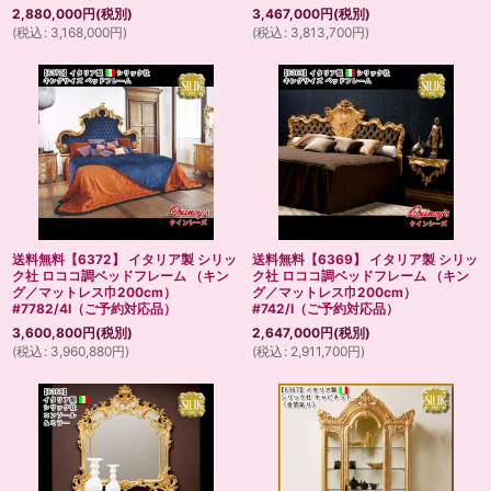
2,880,000
円
(税別)
3,467,000
円
(税別)
(
税込
:
3,168,000
円
)
(
税込
:
3,813,700
円
)
送料無料【6372】 イタリア製 シリッ
送料無料【6369】 イタリア製 シリッ
ク社 ロココ調ベッドフレーム （キン
ク社 ロココ調ベッドフレーム （キン
グ／マットレス巾200cm）
グ／マットレス巾200cm）
#7782/4I（ご予約対応品）
#742/I（ご予約対応品）
3,600,800
円
(税別)
2,647,000
円
(税別)
(
税込
:
3,960,880
円
)
(
税込
:
2,911,700
円
)