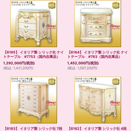
【6165】 イタリア製 シリック社 ナイ
【6164】 イタリア製 シリック社 ナイ
トテーブル #7753（国内在庫品）
トテーブル #763（国内在庫品）
1,292,000
円
(税別)
1,452,000
円
(税別)
(
税込
:
1,421,200
円
)
(
税込
:
1,597,200
円
)
【6163】 イタリア製 シリック社 7段
【6162】 イタリア製 シリック社 4段