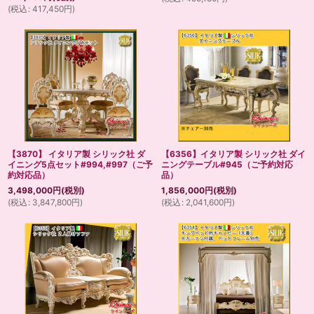
(
税込
:
417,450
円
)
【3870】 イタリア製 シリック社 ダ
【6356】イタリア製 シリック社 ダイ
イニング5点セット#994,#997（ご予
ニングテーブル#945（ご予約対応
約対応品）
品）
3,498,000
円
(税別)
1,856,000
円
(税別)
(
税込
:
3,847,800
円
)
(
税込
:
2,041,600
円
)