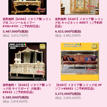
送料無料【6368】イタリア製 シリッ
送料無料【6367】イタリア製 シリッ
ク社 コンソール＆ミラー
ク社 キャビネット #9971（ご予約対
#100+#101（ご予約対応品）
応品）
3,467,000
円
(税別)
4,423,000
円
(税別)
(
税込
:
3,813,700
円
)
(
税込
:
4,865,300
円
)
送料無料！【6363】イタリア製 シリ
【6361】イタリア製 シリック社 3P
ック社 サイドボード（5枚扉）
ソファ#8883（ご予約対応品）
#9933（ご予約対応品）
3,273,000
円
(税別)
5,380,000
円
(税別)
(
税込
:
3,600,300
円
)
(
税込
:
5,918,000
円
)