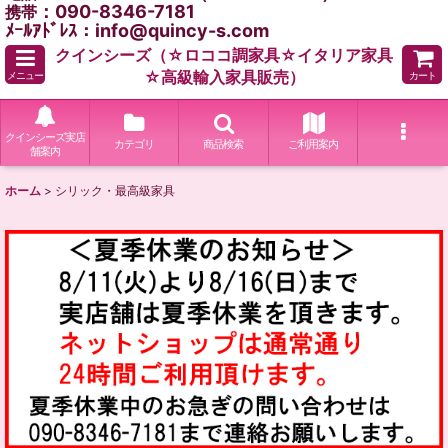
：090-8346-7181
携帯
ﾒｰﾙｱﾄﾞﾚｽ：info@quincy-s.com
クインシーズ（☆ロココ調家具☆イタリア家具
☆高級輸入家具販売）
メニュー
カート
クインシーズ実店
カテゴリ
商品検索
ご利用案内
舗案内
ホーム
>
シリック・最高級家具