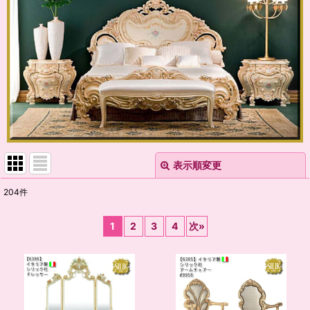
表示順変更
閉じる
204
件
表示数
:
1
2
3
4
次
»
並び順
:
絞り込む