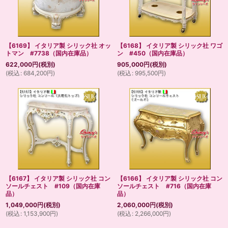
【6169】 イタリア製 シリック社 オッ
【6168】 イタリア製 シリック社 ワゴ
トマン #7738（国内在庫品）
ン #450（国内在庫品）
622,000
円
(税別)
905,000
円
(税別)
(
税込
:
684,200
円
)
(
税込
:
995,500
円
)
【6167】 イタリア製 シリック社 コン
【6166】 イタリア製 シリック社 コン
ソールチェスト #109（国内在庫
ソールチェスト #716（国内在庫
品）
品）
1,049,000
円
(税別)
2,060,000
円
(税別)
(
税込
:
1,153,900
円
)
(
税込
:
2,266,000
円
)