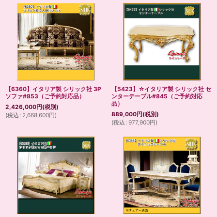
【6360】イタリア製 シリック社 3P
【5423】☆イタリア製 シリック社 セ
ソファ#853（ご予約対応品）
ンターテーブル#845（ご予約対応
品）
2,426,000
円
(税別)
889,000
円
(税別)
(
税込
:
2,668,600
円
)
(
税込
:
977,900
円
)