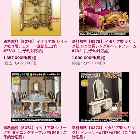
送料無料【6376】 イタリア製 シリッ
送料無料【6375】 イタリア製 シリッ
ク社 3段チェスト（金箔仕上げ）
ク社 ロココ調シングルベッドフレーム
#7783（ご予約対応品）
#782（ご予約対応品）
1,357,000
円
(税別)
1,900,000
円
(税別)
(
税込
:
1,492,700
円
)
(
税込
:
2,090,000
円
)
送料無料【6374】イタリア製 シリッ
送料無料【6373】イタリア製 シリッ
ク社 ダイニングテーブル #9946（ご
ク社 ドレッサー#767+#764（ご予約
予約対応品）
対応品）