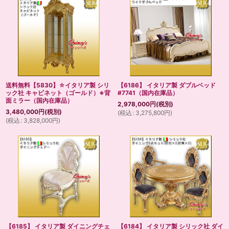
送料無料【5830】☆イタリア製 シリ
【6186】 イタリア製 ダブルベッド
ック社 キャビネット（ゴールド）※背
#7741（国内在庫品）
面ミラー（国内在庫品）
2,978,000
円
(税別)
3,480,000
円
(税別)
(
税込
:
3,275,800
円
)
(
税込
:
3,828,000
円
)
【6185】 イタリア製 ダイニングチェ
【6184】 イタリア製 シリック社 ダイ