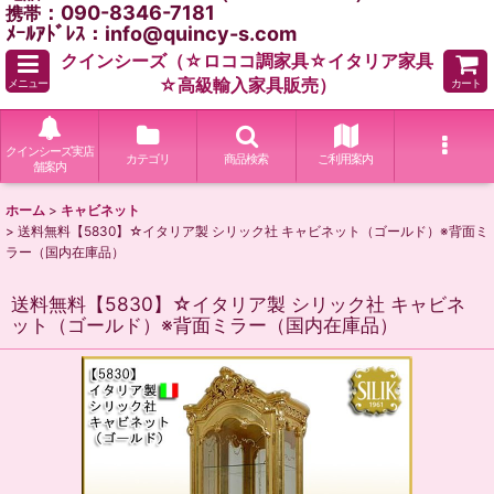
：090-8346-7181
携帯
ﾒｰﾙｱﾄﾞﾚｽ：info@quincy-s.com
クインシーズ（☆ロココ調家具☆イタリア家具
☆高級輸入家具販売）
メニュー
カート
クインシーズ実店
カテゴリ
商品検索
ご利用案内
舗案内
ホーム
>
キャビネット
>
送料無料【5830】☆イタリア製 シリック社 キャビネット（ゴールド）※背面ミ
ラー（国内在庫品）
送料無料【5830】☆イタリア製 シリック社 キャビネ
ット（ゴールド）※背面ミラー（国内在庫品）