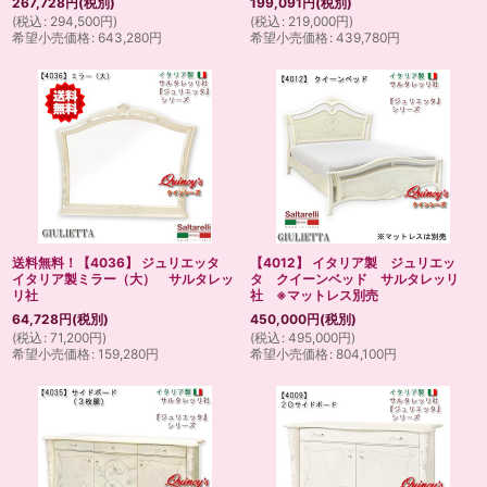
267,728
円
(税別)
199,091
円
(税別)
(
税込
:
294,500
円
)
(
税込
:
219,000
円
)
希望小売価格
:
643,280
円
希望小売価格
:
439,780
円
送料無料！【4036】 ジュリエッタ
【4012】 イタリア製 ジュリエッ
イタリア製ミラー（大） サルタレッ
タ クイーンベッド サルタレッリ
リ社
社 ※マットレス別売
64,728
円
(税別)
450,000
円
(税別)
(
税込
:
71,200
円
)
(
税込
:
495,000
円
)
希望小売価格
:
159,280
円
希望小売価格
:
804,100
円