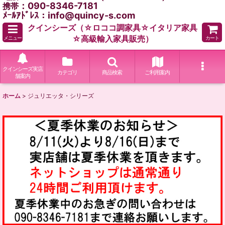
：090-8346-7181
携帯
ﾒｰﾙｱﾄﾞﾚｽ：info@quincy-s.com
クインシーズ（☆ロココ調家具☆イタリア家具
☆高級輸入家具販売）
メニュー
カート
クインシーズ実店
カテゴリ
商品検索
ご利用案内
舗案内
ホーム
>
ジュリエッタ・シリーズ