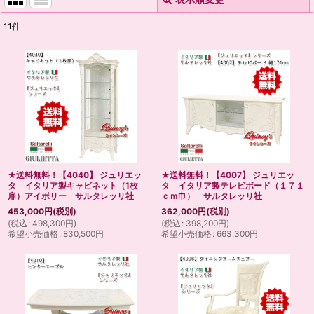
閉じる
11
件
表示数
:
並び順
:
絞り込む
★送料無料！【4040】 ジュリエッ
★送料無料！【4007】 ジュリエッ
タ イタリア製キャビネット（1枚
タ イタリア製テレビボード（１７１
扉）アイボリー サルタレッリ社
ｃｍ巾） サルタレッリ社
453,000
円
(税別)
362,000
円
(税別)
(
税込
:
498,300
円
)
(
税込
:
398,200
円
)
希望小売価格
:
830,500
円
希望小売価格
:
663,300
円