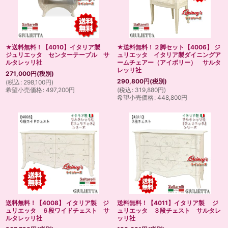
★送料無料！【4010】イタリア製
★送料無料！２脚セット【4006】 ジ
ジュリエッタ センターテーブル サ
ュリエッタ イタリア製ダイニングア
ルタレッリ社
ームチェアー（アイボリー） サルタ
レッリ社
271,000
円
(税別)
290,800
円
(税別)
(
税込
:
298,100
円
)
希望小売価格
:
497,200
円
(
税込
:
319,880
円
)
希望小売価格
:
448,800
円
送料無料！【4008】 イタリア製 ジ
送料無料！【4011】イタリア製 ジ
ュリエッタ ６段ワイドチェスト サ
ュリエッタ ３段チェスト サルタレ
ルタレッリ社
ッリ社