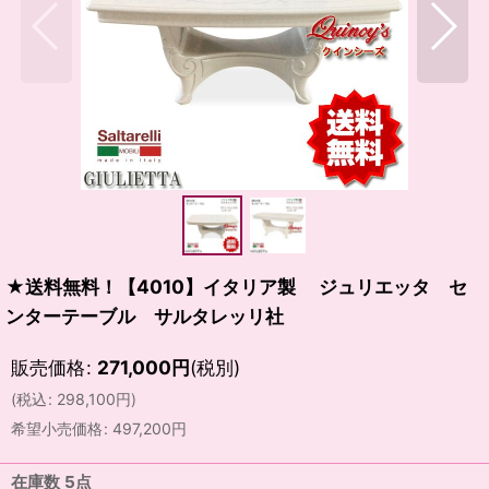
★送料無料！【4010】イタリア製 ジュリエッタ セ
ンターテーブル サルタレッリ社
販売価格
:
271,000
円
(税別)
(
税込
:
298,100
円
)
希望小売価格
:
497,200
円
在庫数 5点