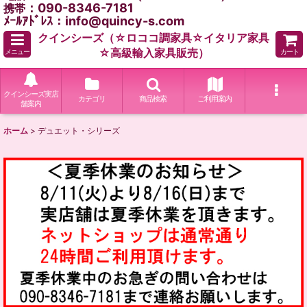
：090-8346-7181
携帯
ﾒｰﾙｱﾄﾞﾚｽ：info@quincy-s.com
クインシーズ（☆ロココ調家具☆イタリア家具
☆高級輸入家具販売）
メニュー
カート
クインシーズ実店
カテゴリ
商品検索
ご利用案内
舗案内
ホーム
>
デュエット・シリーズ