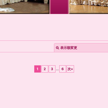
表示順変更
1
2
3
...
6
次
»
絞り込む