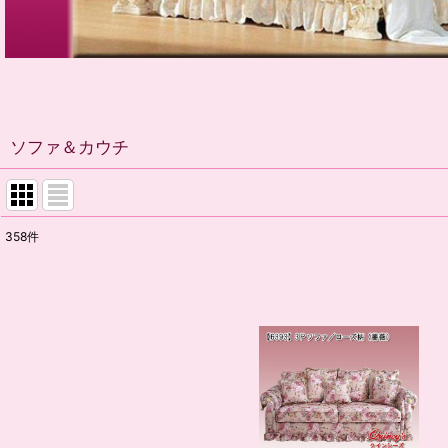
ソファ＆カウチ
358
件
表示数
:
並び順
: