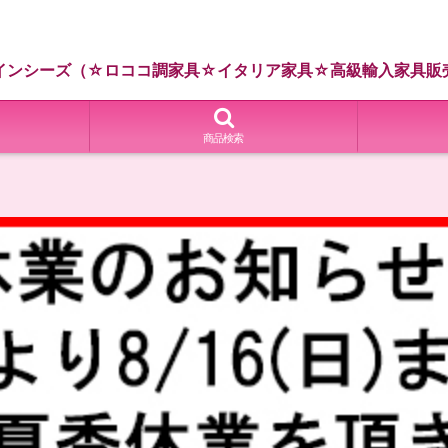
インシーズ（☆ロココ調家具☆イタリア家具☆高級輸入家具販
商品検索