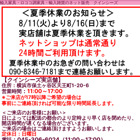
輸入家具・ロココ調家具・輸入雑貨のネット販売 クインシーズ
【クインシーズ実店舗】
住所：横浜市保土ヶ谷区天王町1-20-6
：
11:00～17:00
営業時間
※ご来店が17時以降ご希望の場合は
事前にご連絡頂ければ可能な限り時間延長します。
＜ご来店のお客様にお願い＞
日によっては配送の都合のより定時より早く店を閉めたり、
開店時間が遅くなる場合がございます。
ご来店の場合はご連絡頂けますようお願いします。
定休日：日曜日
：045-306-6024（11:00～17:00）
電話