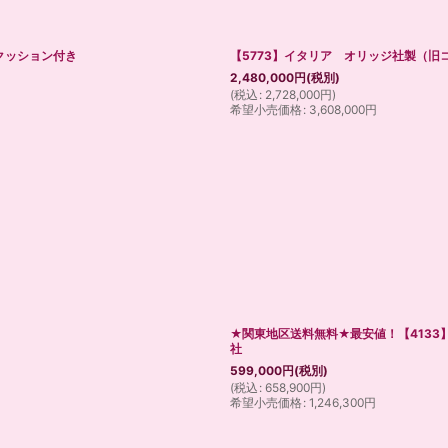
クッション付き
【5773】イタリア オリッジ社製（旧
2,480,000
円
(税別)
(
税込
:
2,728,000
円
)
希望小売価格
:
3,608,000
円
★関東地区送料無料★最安値！【413
社
599,000
円
(税別)
(
税込
:
658,900
円
)
希望小売価格
:
1,246,300
円