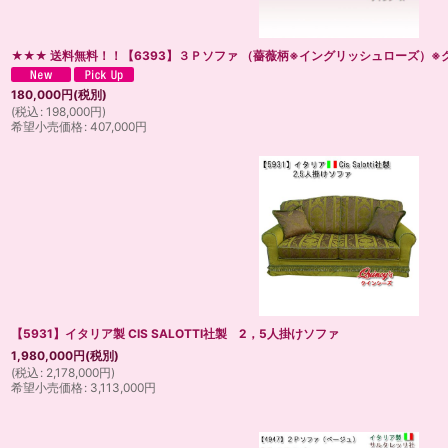
★★★ 送料無料！！【6393】３Ｐソファ （薔薇柄※イングリッシュローズ）※
180,000
円
(税別)
(
税込
:
198,000
円
)
希望小売価格
:
407,000
円
【5931】イタリア製 CIS SALOTTI社製 2，5人掛けソファ
1,980,000
円
(税別)
(
税込
:
2,178,000
円
)
希望小売価格
:
3,113,000
円