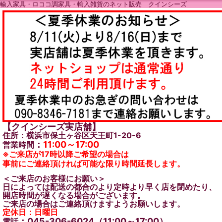
輸入家具・ロココ調家具・輸入雑貨のネット販売 クインシーズ
【クインシーズ実店舗】
住所：横浜市保土ヶ谷区天王町1-20-6
：
11:00～17:00
営業時間
※ご来店が17時以降ご希望の場合は
事前にご連絡頂ければ可能な限り時間延長します。
＜ご来店のお客様にお願い＞
日によっては配送の都合のより定時より早く店を閉めたり、
開店時間が遅くなる場合がございます。
ご来店の場合はご連絡頂けますようお願いします。
定休日：日曜日
：045-306-6024（11:00～17:00）
電話