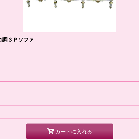
コ調３Ｐソファ
カートに入れる