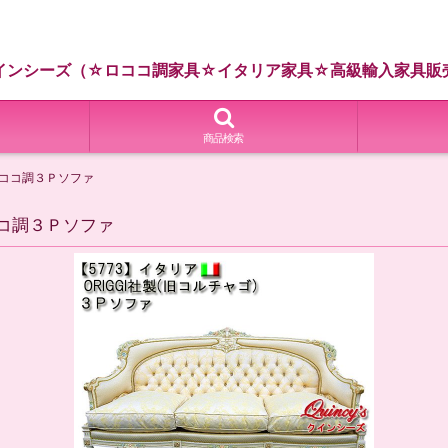
インシーズ（☆ロココ調家具☆イタリア家具☆高級輸入家具販
商品検索
ロココ調３Ｐソファ
ココ調３Ｐソファ