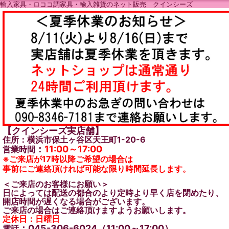
輸入家具・ロココ調家具・輸入雑貨のネット販売 クインシーズ
【クインシーズ実店舗】
住所：横浜市保土ヶ谷区天王町1-20-6
：
11:00～17:00
営業時間
※ご来店が17時以降ご希望の場合は
事前にご連絡頂ければ可能な限り時間延長します。
＜ご来店のお客様にお願い＞
日によっては配送の都合のより定時より早く店を閉めたり、
開店時間が遅くなる場合がございます。
ご来店の場合はご連絡頂けますようお願いします。
定休日：日曜日
：045-306-6024（11:00～17:00）
電話