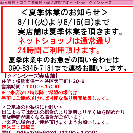
輸入家具・ロココ調家具・輸入雑貨のネット販売 クインシーズ
【クインシーズ実店舗】
住所：横浜市保土ヶ谷区天王町1-20-6
：
11:00～17:00
営業時間
※ご来店が17時以降ご希望の場合は
事前にご連絡頂ければ可能な限り時間延長します。
＜ご来店のお客様にお願い＞
日によっては配送の都合のより定時より早く店を閉めたり、
開店時間が遅くなる場合がございます。
ご来店の場合はご連絡頂けますようお願いします。
定休日：日曜日
：045-306-6024（11:00～17:00）
電話