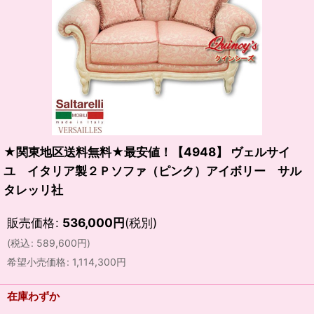
★関東地区送料無料★最安値！【4948】 ヴェルサイ
ユ イタリア製２Ｐソファ（ピンク）アイボリー サル
タレッリ社
販売価格
:
536,000
円
(税別)
(
税込
:
589,600
円
)
希望小売価格
:
1,114,300
円
在庫わずか