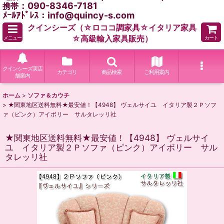
：090-8346-7181
携帯
ﾒｰﾙｱﾄﾞﾚｽ：info@quincy-s.com
クインシーズ（☆ロココ調家具☆イタリア家具
☆高級輸入家具販売）
メニュー
カート
クインシーズ実店
カテゴリ
商品検索
ご利用案内
舗案内
ホーム
>
ソファ＆カウチ
>
★関東地区送料無料★最安値！【4948】 ヴェルサイユ イタリア製２Ｐソフ
ァ（ピンク）アイボリー サルタレッリ社
★関東地区送料無料★最安値！【4948】 ヴェルサイ
ユ イタリア製２Ｐソファ（ピンク）アイボリー サル
タレッリ社