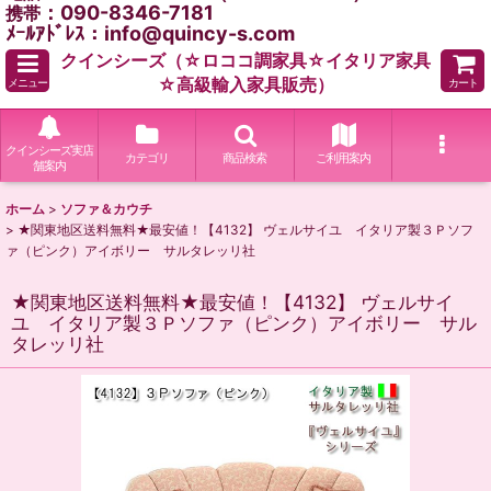
：090-8346-7181
携帯
ﾒｰﾙｱﾄﾞﾚｽ：info@quincy-s.com
クインシーズ（☆ロココ調家具☆イタリア家具
☆高級輸入家具販売）
メニュー
カート
クインシーズ実店
カテゴリ
商品検索
ご利用案内
舗案内
ホーム
>
ソファ＆カウチ
>
★関東地区送料無料★最安値！【4132】 ヴェルサイユ イタリア製３Ｐソフ
ァ（ピンク）アイボリー サルタレッリ社
★関東地区送料無料★最安値！【4132】 ヴェルサイ
ユ イタリア製３Ｐソファ（ピンク）アイボリー サル
タレッリ社