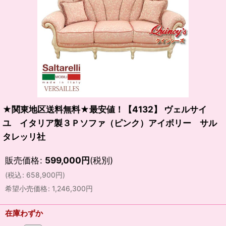
★関東地区送料無料★最安値！【4132】 ヴェルサイ
ユ イタリア製３Ｐソファ（ピンク）アイボリー サル
タレッリ社
販売価格
:
599,000
円
(税別)
(
税込
:
658,900
円
)
希望小売価格
:
1,246,300
円
在庫わずか