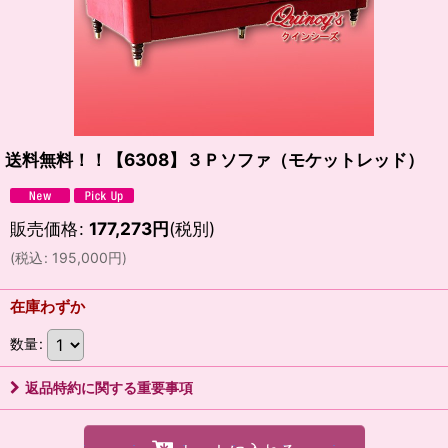
送料無料！！【6308】３Ｐソファ（モケットレッド）
販売価格
:
177,273
円
(税別)
(
税込
:
195,000
円
)
在庫わずか
数量
:
返品特約に関する重要事項