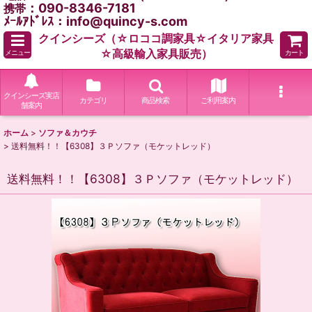
：090-8346-7181
携帯
ﾒｰﾙｱﾄﾞﾚｽ：info@quincy-s.com
クインシーズ（☆ロココ調家具☆イタリア家具
☆高級輸入家具販売）
メニュー
カート
クインシーズ実店
カテゴリ
商品検索
ご利用案内
舗案内
ホーム
>
ソファ＆カウチ
>
送料無料！！【6308】３Ｐソファ（モケットレッド）
送料無料！！【6308】３Ｐソファ（モケットレッド）