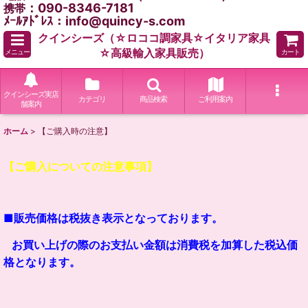
：090-8346-7181
携帯
ﾒｰﾙｱﾄﾞﾚｽ：info@quincy-s.com
クインシーズ（☆ロココ調家具☆イタリア家具
☆高級輸入家具販売）
メニュー
カート
クインシーズ実店
カテゴリ
商品検索
ご利用案内
舗案内
ホーム
>
【ご購入時の注意】
【ご購入についての注意事項】
■販売価格は税抜き表示となっております。
お買い上げの際のお支払い金額は
消費税
を加算した税込価
格となります。