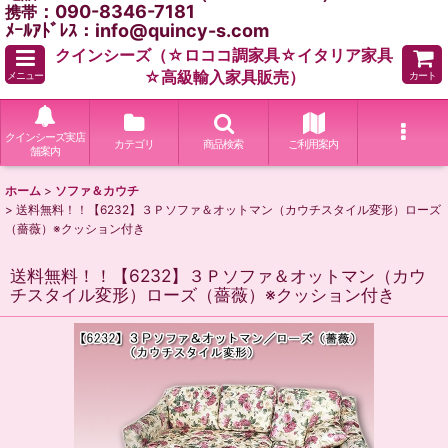
：090-8346-7181
携帯
ﾒｰﾙｱﾄﾞﾚｽ：info@quincy-s.com
クインシーズ（☆ロココ調家具☆イタリア家具
☆高級輸入家具販売）
メニュー
カート
クインシーズ実店
カテゴリ
商品検索
ご利用案内
舗案内
ホーム
>
ソファ＆カウチ
>
送料無料！！【6232】３Ｐソファ＆オットマン（カウチスタイル変形）ローズ
（薔薇）※クッション付き
送料無料！！【6232】３Ｐソファ＆オットマン（カウ
チスタイル変形）ローズ（薔薇）※クッション付き