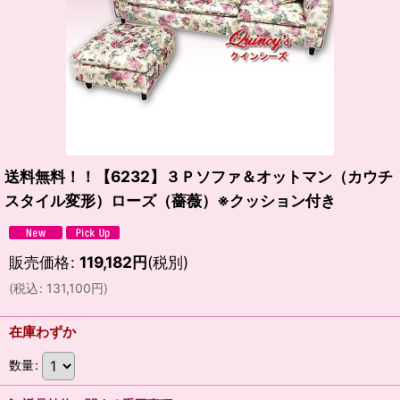
送料無料！！【6232】３Ｐソファ＆オットマン（カウチ
スタイル変形）ローズ（薔薇）※クッション付き
販売価格
:
119,182
円
(税別)
(
税込
:
131,100
円
)
在庫わずか
数量
: