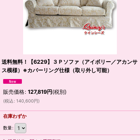
送料無料！【6229】３Ｐソファ（アイボリー／アカンサ
ス模様）※カバーリング仕様（取り外し可能）
販売価格
:
127,819
円
(税別)
(
税込
:
140,600
円
)
在庫わずか
数量
: