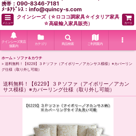
：090-8346-7181
携帯
ﾒｰﾙｱﾄﾞﾚｽ：info@quincy-s.com
クインシーズ（☆ロココ調家具☆イタリア家具
☆高級輸入家具販売）
メニュー
カート
クインシーズ実店
カテゴリ
商品検索
ご利用案内
舗案内
ホーム
>
ソファ＆カウチ
>
送料無料！【6229】３Ｐソファ（アイボリー／アカンサス模様）※カバーリン
グ仕様（取り外し可能）
送料無料！【6229】３Ｐソファ（アイボリー／アカン
サス模様）※カバーリング仕様（取り外し可能）