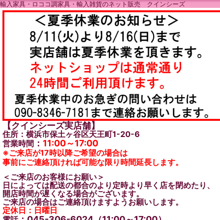
輸入家具・ロココ調家具・輸入雑貨のネット販売 クインシーズ
【クインシーズ実店舗】
住所：横浜市保土ヶ谷区天王町1-20-6
：
11:00～17:00
営業時間
※ご来店が17時以降ご希望の場合は
事前にご連絡頂ければ可能な限り時間延長します。
＜ご来店のお客様にお願い＞
日によっては配送の都合のより定時より早く店を閉めたり、
開店時間が遅くなる場合がございます。
ご来店の場合はご連絡頂けますようお願いします。
定休日：日曜日
：045-306-6024（11:00～17:00）
電話