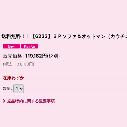
送料無料！！【6233】３Ｐソファ＆オットマン（カウ
販売価格
:
119,182
円
(税別)
(
税込
:
131,100
円
)
在庫わずか
数量
:
返品特約に関する重要事項