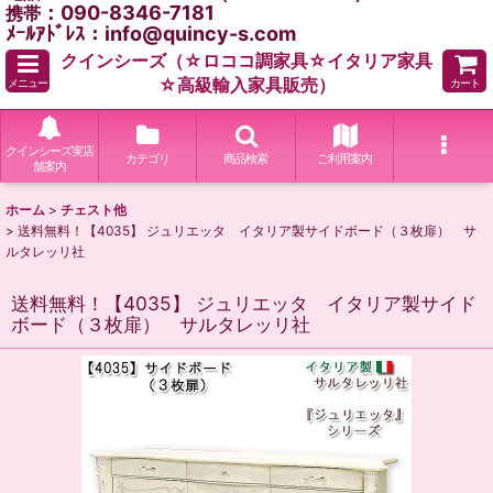
：090-8346-7181
携帯
ﾒｰﾙｱﾄﾞﾚｽ：info@quincy-s.com
クインシーズ（☆ロココ調家具☆イタリア家具
☆高級輸入家具販売）
メニュー
カート
クインシーズ実店
カテゴリ
商品検索
ご利用案内
舗案内
ホーム
>
チェスト他
>
送料無料！【4035】 ジュリエッタ イタリア製サイドボード（３枚扉） サ
ルタレッリ社
送料無料！【4035】 ジュリエッタ イタリア製サイド
ボード（３枚扉） サルタレッリ社