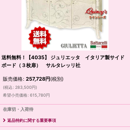
送料無料！【4035】 ジュリエッタ イタリア製サイド
ボード（３枚扉） サルタレッリ社
販売価格
:
257,728
円
(税別)
(
税込
:
283,500
円
)
希望小売価格
:
615,780
円
在庫切・入荷待
返品特約に関する重要事項