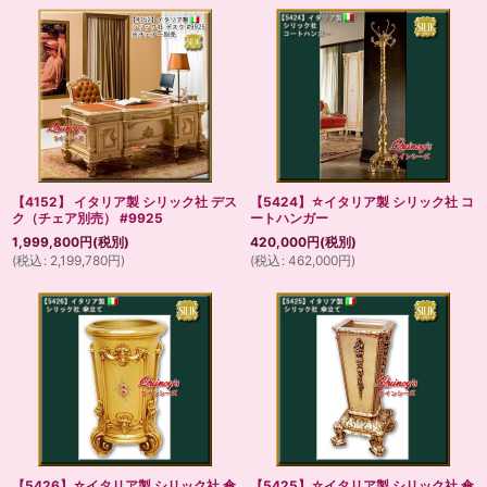
【4152】 イタリア製 シリック社 デス
【5424】☆イタリア製 シリック社 コ
ク（チェア別売） #9925
ートハンガー
1,999,800
円
(税別)
420,000
円
(税別)
(
税込
:
2,199,780
円
)
(
税込
:
462,000
円
)
【5426】☆イタリア製 シリック社 傘
【5425】☆イタリア製 シリック社 傘