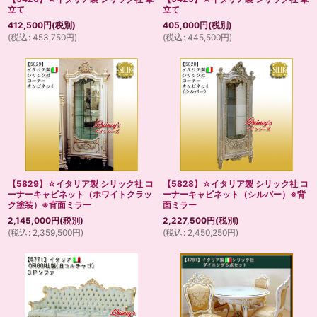
立て
立て
412,500
円
(税別)
405,000
円
(税別)
(
税込
:
453,750
円
)
(
税込
:
445,500
円
)
【5829】☆イタリア製 シリック社 コ
【5828】☆イタリア製 シリック社 コ
ーナーキャビネット（ホワイトクラッ
ーナーキャビネット（シルバー）※背
ク塗装）※背面ミラー
面ミラー
2,145,000
円
(税別)
2,227,500
円
(税別)
(
税込
:
2,359,500
円
)
(
税込
:
2,450,250
円
)