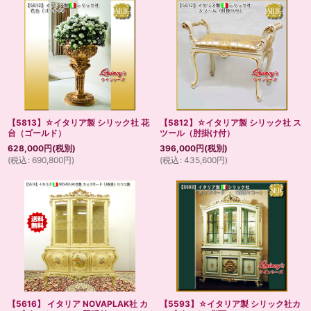
【5813】☆イタリア製 シリック社 花
【5812】☆イタリア製 シリック社 ス
台（ゴールド）
ツール（肘掛け付）
628,000
円
(税別)
396,000
円
(税別)
(
税込
:
690,800
円
)
(
税込
:
435,600
円
)
【5616】 イタリア NOVAPLAK社 カ
【5593】☆イタリア製 シリック社カ