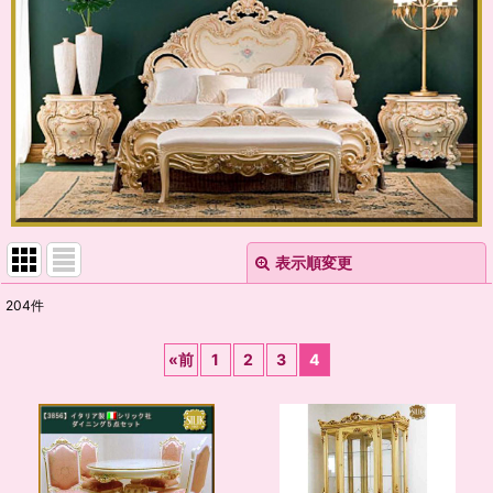
表示順変更
閉じる
204
件
表示数
:
«
前
1
2
3
4
並び順
:
絞り込む