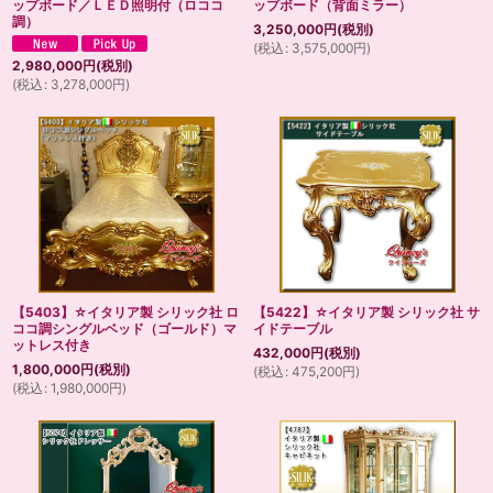
ップボード／ＬＥＤ照明付（ロココ
ップボード（背面ミラー）
調）
3,250,000
円
(税別)
(
税込
:
3,575,000
円
)
2,980,000
円
(税別)
(
税込
:
3,278,000
円
)
【5403】☆イタリア製 シリック社 ロ
【5422】☆イタリア製 シリック社 サ
ココ調シングルベッド（ゴールド）マ
イドテーブル
ットレス付き
432,000
円
(税別)
1,800,000
円
(税別)
(
税込
:
475,200
円
)
(
税込
:
1,980,000
円
)