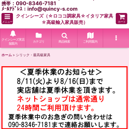
：090-8346-7181
携帯
ﾒｰﾙｱﾄﾞﾚｽ：info@quincy-s.com
クインシーズ（☆ロココ調家具☆イタリア家具
☆高級輸入家具販売）
メニュー
カート
クインシーズ実店
カテゴリ
商品検索
ご利用案内
舗案内
ホーム
>
シリック・最高級家具