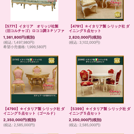
【5771】イタリア オリッジ社製
【4791】☆イタリア製 シリック社 ダ
（旧コルチャゴ）ロココ調３Ｐソファ
イニング５点セット
1,361,800
円
(税別)
2,820,000
円
(税別)
(
税込
:
1,497,980
円
)
(
税込
:
3,102,000
円
)
希望小売価格
:
1,999,580
円
【4790】☆イタリア製 シリック社 ダ
【5399】☆イタリア製 シリック社 ダ
イニング５点セット（ゴールド）
イニング５点セット
2,350,000
円
(税別)
2,350,000
円
(税別)
(
税込
:
2,585,000
円
)
(
税込
:
2,585,000
円
)