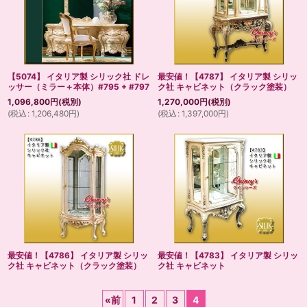
【5074】 イタリア製 シリック社 ドレ
最安値！【4787】 イタリア製 シリッ
ッサー（ミラー＋本体）#795 + #797
ク社 キャビネット（クラック塗装）
1,096,800
円
(税別)
1,270,000
円
(税別)
(
税込
:
1,206,480
円
)
(
税込
:
1,397,000
円
)
最安値！【4786】 イタリア製 シリッ
最安値！【4783】 イタリア製 シリッ
ク社 キャビネット（クラック塗装）
ク社 キャビネット
«
前
1
2
3
4