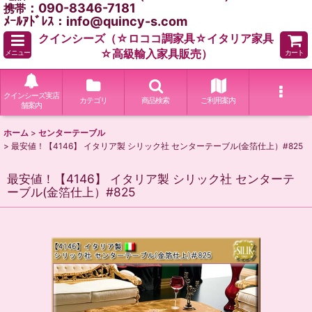
：090-8346-7181
携帯
ﾒｰﾙｱﾄﾞﾚｽ：info@quincy-s.com
クインシーズ（☆ロココ調家具☆イタリア家具
☆高級輸入家具販売）
メニュー
カート
クインシーズ実店
カテゴリ
商品検索
ご利用案内
舗案内
ホーム
>
センターテーブル
>
最安値！【4146】 イタリア製 シリック社 センターテーブル(金箔仕上）#825
最安値！【4146】 イタリア製 シリック社 センターテ
ーブル(金箔仕上）#825