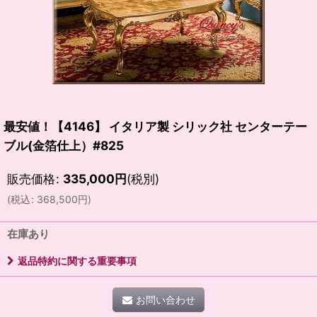
最安値！【4146】 イタリア製 シリック社 センターテー
ブル(金箔仕上）#825
販売価格
:
335,000
円
(税別)
(
税込
:
368,500
円
)
在庫あり
返品特約に関する重要事項
お問い合わせ