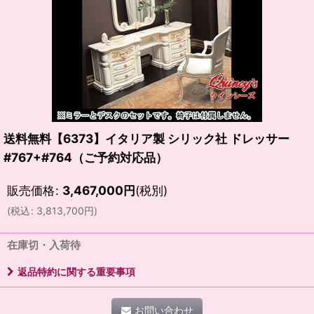
送料無料【6373】イタリア製 シリック社 ドレッサー
#767+#764（ご予約対応品）
販売価格
:
3,467,000
円
(税別)
(
税込
:
3,813,700
円
)
在庫切・入荷待
返品特約に関する重要事項
お問い合わせ