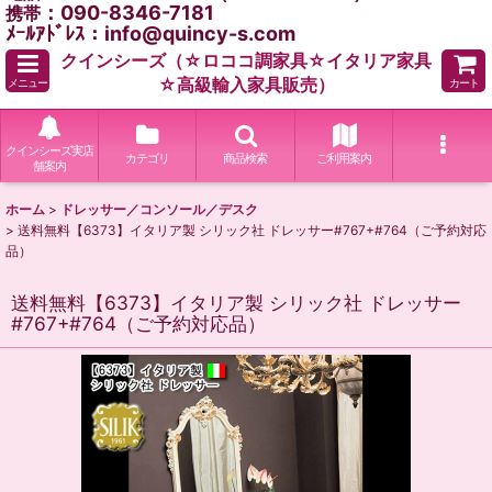
：090-8346-7181
携帯
ﾒｰﾙｱﾄﾞﾚｽ：info@quincy-s.com
クインシーズ（☆ロココ調家具☆イタリア家具
☆高級輸入家具販売）
メニュー
カート
クインシーズ実店
カテゴリ
商品検索
ご利用案内
舗案内
ホーム
>
ドレッサー／コンソール／デスク
>
送料無料【6373】イタリア製 シリック社 ドレッサー#767+#764（ご予約対応
品）
送料無料【6373】イタリア製 シリック社 ドレッサー
#767+#764（ご予約対応品）