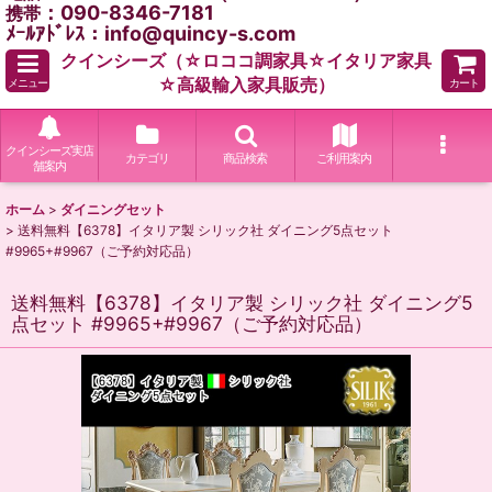
：090-8346-7181
携帯
ﾒｰﾙｱﾄﾞﾚｽ：info@quincy-s.com
クインシーズ（☆ロココ調家具☆イタリア家具
☆高級輸入家具販売）
メニュー
カート
クインシーズ実店
カテゴリ
商品検索
ご利用案内
舗案内
ホーム
>
ダイニングセット
>
送料無料【6378】イタリア製 シリック社 ダイニング5点セット
#9965+#9967（ご予約対応品）
送料無料【6378】イタリア製 シリック社 ダイニング5
点セット #9965+#9967（ご予約対応品）