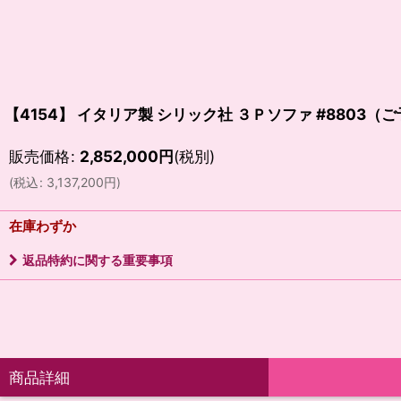
【4154】 イタリア製 シリック社 ３Ｐソファ #8803（
販売価格
:
2,852,000
円
(税別)
(
税込
:
3,137,200
円
)
在庫わずか
返品特約に関する重要事項
商品詳細