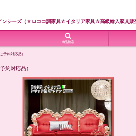
インシーズ（☆ロココ調家具☆イタリア家具☆高級輸入家具販
商品検索
3（ご予約対応品）
（ご予約対応品）