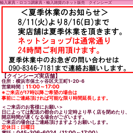
輸入家具・ロココ調家具・輸入雑貨のネット販売 クインシーズ
【クインシーズ実店舗】
住所：横浜市保土ヶ谷区天王町1-20-6
：
11:00～17:00
営業時間
※ご来店が17時以降ご希望の場合は
事前にご連絡頂ければ可能な限り時間延長します。
＜ご来店のお客様にお願い＞
日によっては配送の都合のより定時より早く店を閉めたり、
開店時間が遅くなる場合がございます。
ご来店の場合はご連絡頂けますようお願いします。
定休日：日曜日
：045-306-6024（11:00～17:00）
電話