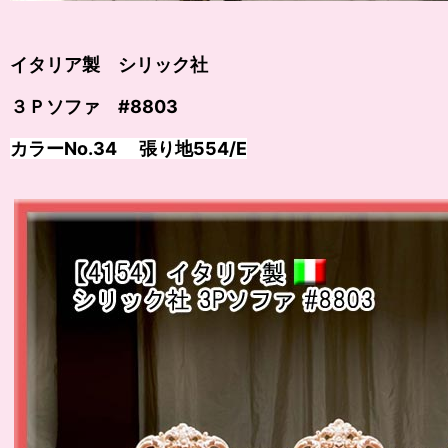
イタリア製 シリック社
３Ｐソファ #8803
カラー
No.34
張り地
554/E