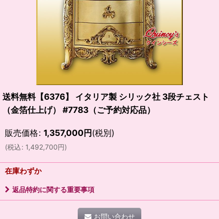
送料無料【6376】 イタリア製 シリック社 3段チェスト
（金箔仕上げ） #7783（ご予約対応品）
販売価格
:
1,357,000
円
(税別)
(
税込
:
1,492,700
円
)
在庫わずか
返品特約に関する重要事項
お問い合わせ