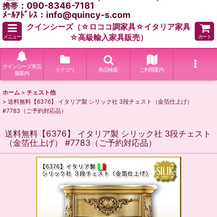
：090-8346-7181
携帯
ﾒｰﾙｱﾄﾞﾚｽ：info@quincy-s.com
クインシーズ（☆ロココ調家具☆イタリア家具
☆高級輸入家具販売）
メニュー
カート
クインシーズ実店
カテゴリ
商品検索
ご利用案内
舗案内
ホーム
>
チェスト他
>
送料無料【6376】 イタリア製 シリック社 3段チェスト（金箔仕上げ）
#7783（ご予約対応品）
送料無料【6376】 イタリア製 シリック社 3段チェスト
（金箔仕上げ） #7783（ご予約対応品）