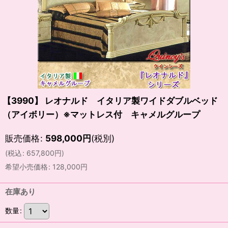
【3990】 レオナルド イタリア製ワイドダブルベッド
（アイボリー）※マットレス付 キャメルグループ
販売価格
:
598,000
円
(税別)
(
税込
:
657,800
円
)
希望小売価格
:
128,000
円
在庫あり
数量
: