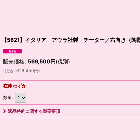
【5821】イタリア アウラ社製 チーター／右向き（陶
販売価格
:
569,500
円
(税別)
(
税込
:
626,450
円
)
在庫わずか
数量
:
返品特約に関する重要事項