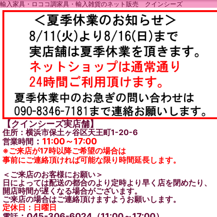
輸入家具・ロココ調家具・輸入雑貨のネット販売 クインシーズ
【クインシーズ実店舗】
住所：横浜市保土ヶ谷区天王町1-20-6
：
11:00～17:00
営業時間
※ご来店が17時以降ご希望の場合は
事前にご連絡頂ければ可能な限り時間延長します。
＜ご来店のお客様にお願い＞
日によっては配送の都合のより定時より早く店を閉めたり、
開店時間が遅くなる場合がございます。
ご来店の場合はご連絡頂けますようお願いします。
定休日：日曜日
：045-306-6024（11:00～17:00）
電話