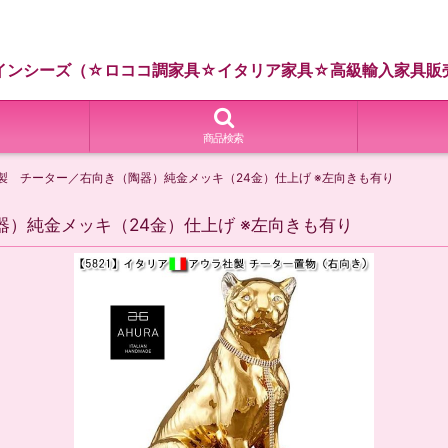
インシーズ（☆ロココ調家具☆イタリア家具☆高級輸入家具販
商品検索
社製 チーター／右向き（陶器）純金メッキ（24金）仕上げ ※左向きも有り
器）純金メッキ（24金）仕上げ ※左向きも有り