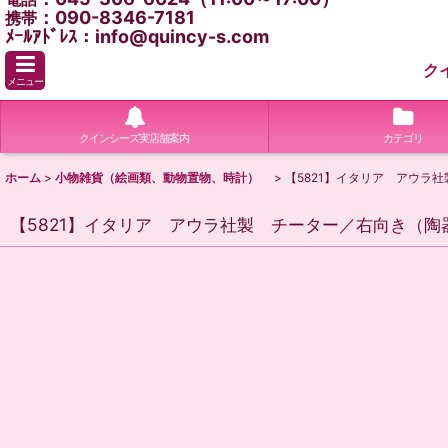
：090-8346-7181
携帯
ﾒｰﾙｱﾄﾞﾚｽ：info@quincy-s.com
ク
メニュー
クインシーズ実店舗案内
カテゴリ
ホーム
>
小物雑貨（絵画類、動物置物、時計）
>
【5821】イタリア アウラ
【5821】イタリア アウラ社製 チーター／右向き（陶