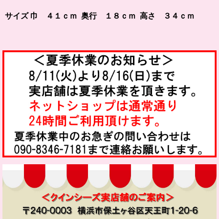
サイズ 巾 ４１ｃｍ 奥行 １８ｃｍ 高さ ３４ｃｍ