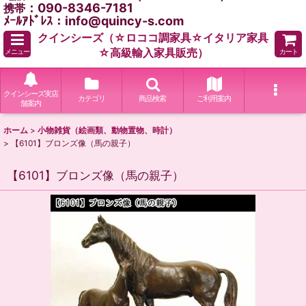
：090-8346-7181
携帯
ﾒｰﾙｱﾄﾞﾚｽ：info@quincy-s.com
クインシーズ（☆ロココ調家具☆イタリア家具
☆高級輸入家具販売）
メニュー
カート
クインシーズ実店
カテゴリ
商品検索
ご利用案内
舗案内
ホーム
>
小物雑貨（絵画類、動物置物、時計）
>
【6101】ブロンズ像（馬の親子）
【6101】ブロンズ像（馬の親子）