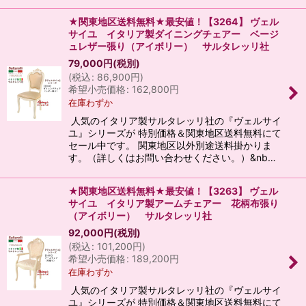
★関東地区送料無料★最安値！【3264】 ヴェル
サイユ イタリア製ダイニングチェアー ベージ
ュレザー張り（アイボリー） サルタレッリ社
79,000
円
(税別)
(
税込
:
86,900
円
)
希望小売価格
:
162,800
円
在庫わずか
人気のイタリア製サルタレッリ社の『ヴェルサイ
ユ』シリーズが 特別価格＆関東地区送料無料にて
セール中です。 関東地区以外別途送料掛かりま
す。（詳しくはお問い合わせください。）&nb…
★関東地区送料無料★最安値！【3263】 ヴェル
サイユ イタリア製アームチェアー 花柄布張り
（アイボリー） サルタレッリ社
92,000
円
(税別)
(
税込
:
101,200
円
)
希望小売価格
:
189,200
円
在庫わずか
人気のイタリア製サルタレッリ社の『ヴェルサイ
ユ』シリーズが 特別価格＆関東地区送料無料にて