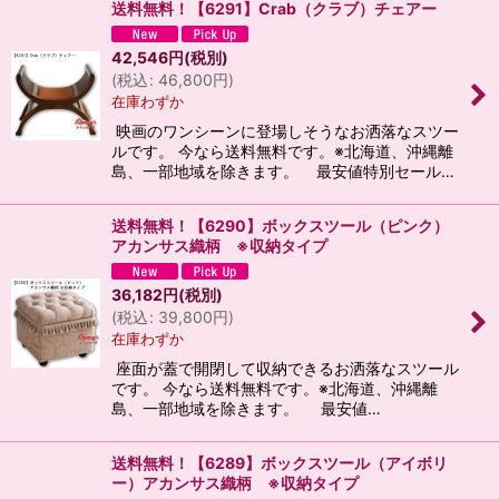
送料無料！【6291】Crab（クラブ）チェアー
42,546
円
(税別)
(
税込
:
46,800
円
)
在庫わずか
映画のワンシーンに登場しそうなお洒落なスツー
ルです。 今なら送料無料です。※北海道、沖縄離
島、一部地域を除きます。 最安値特別セール…
送料無料！【6290】ボックスツール（ピンク）
アカンサス織柄 ※収納タイプ
36,182
円
(税別)
(
税込
:
39,800
円
)
在庫わずか
座面が蓋で開閉して収納できるお洒落なスツール
です。 今なら送料無料です。※北海道、沖縄離
島、一部地域を除きます。 最安値…
送料無料！【6289】ボックスツール（アイボリ
ー）アカンサス織柄 ※収納タイプ