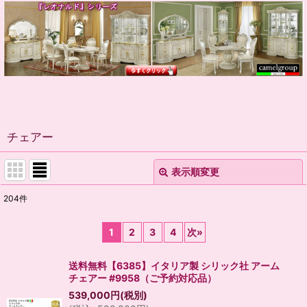
チェアー
表示順変更
閉じる
204
件
表示数
:
1
2
3
4
次
»
並び順
:
送料無料【6385】イタリア製 シリック社 アーム
チェアー #9958（ご予約対応品）
絞り込む
539,000
円
(税別)