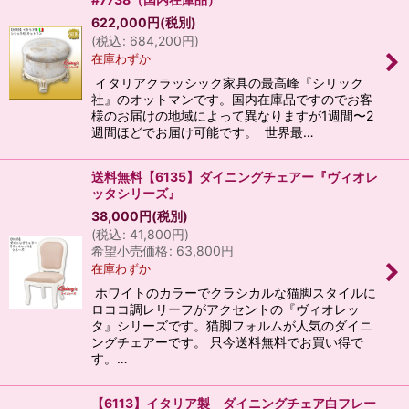
622,000
円
(税別)
(
税込
:
684,200
円
)
在庫わずか
イタリアクラッシック家具の最高峰『シリック
社』のオットマンです。国内在庫品ですのでお客
様のお届けの地域によって異なりますが1週間〜2
週間ほどでお届け可能です。 世界最…
送料無料【6135】ダイニングチェアー『ヴィオレ
ッタシリーズ』
38,000
円
(税別)
(
税込
:
41,800
円
)
希望小売価格
:
63,800
円
在庫わずか
ホワイトのカラーでクラシカルな猫脚スタイルに
ロココ調レリーフがアクセントの『ヴィオレッ
タ』シリーズです。猫脚フォルムが人気のダイニ
ングチェアーです。 只今送料無料でお買い得で
す。…
【6113】イタリア製 ダイニングチェア白フレー