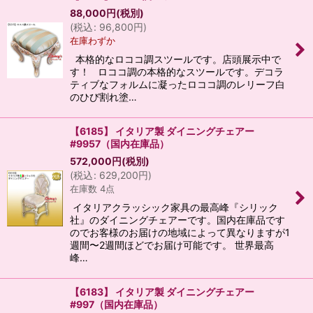
88,000
円
(税別)
(
税込
:
96,800
円
)
在庫わずか
本格的なロココ調スツールです。店頭展示中で
す！ ロココ調の本格的なスツールです。デコラ
ティブなフォルムに凝ったロココ調のレリーフ白
のひび割れ塗…
【6185】 イタリア製 ダイニングチェアー
#9957（国内在庫品）
572,000
円
(税別)
(
税込
:
629,200
円
)
在庫数 4点
イタリアクラッシック家具の最高峰『シリック
社』のダイニングチェアーです。国内在庫品です
のでお客様のお届けの地域によって異なりますが1
週間〜2週間ほどでお届け可能です。 世界最高
峰…
【6183】 イタリア製 ダイニングチェアー
#997（国内在庫品）