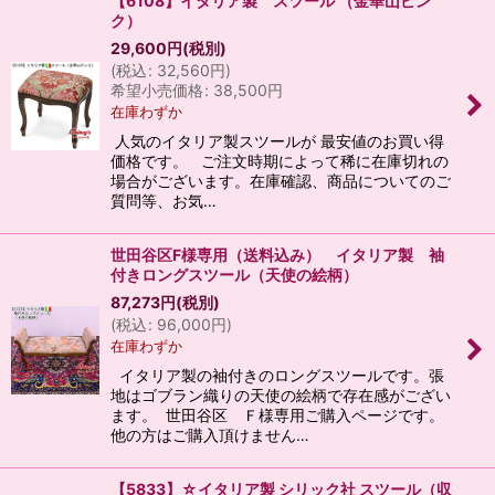
【6108】イタリア製 スツール （金華山ピン
ク）
29,600
円
(税別)
(
税込
:
32,560
円
)
希望小売価格
:
38,500
円
在庫わずか
人気のイタリア製スツールが 最安値のお買い得
価格です。 ご注文時期によって稀に在庫切れの
場合がございます。在庫確認、商品についてのご
質問等、お気…
世田谷区F様専用（送料込み） イタリア製 袖
付きロングスツール（天使の絵柄）
87,273
円
(税別)
(
税込
:
96,000
円
)
在庫わずか
イタリア製の袖付きのロングスツールです。張
地はゴブラン織りの天使の絵柄で存在感がござい
ます。 世田谷区 Ｆ様専用ご購入ページです。
他の方はご購入頂けません…
【5833】☆イタリア製 シリック社 スツール（収