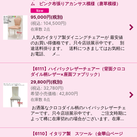
ム ピンク布張りアカンサス模様（唐草模様）
95,000
円
(税別)
(
税込
:
104,500
円
)
在庫数 2点
人気のイタリア製ダイニングチェアーが 最安値
のお買い得価格です。只今店頭展示中です。 別
途送料掛ります。 送料につきましてはお気軽に
お電話、 メ…
【6111】ハイバックレザーチェアー（背面クロコ
ダイル柄レザー×座面ファブリック）
29,800
円
(税別)
(
税込
:
32,780
円
)
希望小売価格
:
42,800
円
在庫数 8点
お洒落なクロコダイル柄のハイバックレザーチェ
アーです。只今店頭展示中です。 ご注文時期に
よって稀に在庫切れの場合がございます。在庫…
【6110】イタリア製 スツール （金華山ベージ