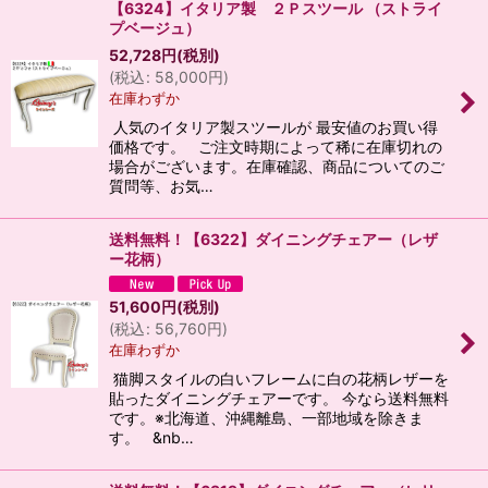
【6324】イタリア製 ２Ｐスツール （ストライ
プベージュ）
52,728
円
(税別)
(
税込
:
58,000
円
)
在庫わずか
人気のイタリア製スツールが 最安値のお買い得
価格です。 ご注文時期によって稀に在庫切れの
場合がございます。在庫確認、商品についてのご
質問等、お気…
送料無料！【6322】ダイニングチェアー（レザ
ー花柄）
51,600
円
(税別)
(
税込
:
56,760
円
)
在庫わずか
猫脚スタイルの白いフレームに白の花柄レザーを
貼ったダイニングチェアーです。 今なら送料無料
です。※北海道、沖縄離島、一部地域を除きま
す。 &nb…