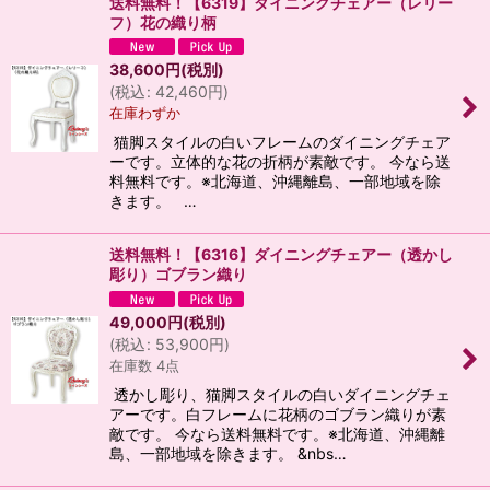
送料無料！【6319】ダイニングチェアー（レリー
フ）花の織り柄
38,600
円
(税別)
(
税込
:
42,460
円
)
在庫わずか
猫脚スタイルの白いフレームのダイニングチェア
ーです。立体的な花の折柄が素敵です。 今なら送
料無料です。※北海道、沖縄離島、一部地域を除
きます。 …
送料無料！【6316】ダイニングチェアー（透かし
彫り）ゴブラン織り
49,000
円
(税別)
(
税込
:
53,900
円
)
在庫数 4点
透かし彫り、猫脚スタイルの白いダイニングチェ
アーです。白フレームに花柄のゴブラン織りが素
敵です。 今なら送料無料です。※北海道、沖縄離
島、一部地域を除きます。 &nbs…