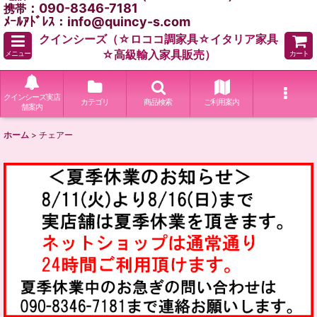
：090-8346-7181
携帯
ﾒｰﾙｱﾄﾞﾚｽ：info@quincy-s.com
クインシーズ（☆ロココ調家具☆イタリア家具
☆高級輸入家具販売）
メニュー
カート
クインシーズ実店
カテゴリ
商品検索
ご利用案内
舗案内
ホーム
>
チェアー