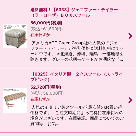
送料無料！【6333】ジェニファー・テイラー
（ラ・ローザ）ＢＯＸスツール
56,000
円
(税別)
(
税込
:
61,600
円
)
在庫わずか
アメリカACG Green Group社の人気の『ジェニ
ファー・テイラー』が特別価格＆送料無料にてセ
ール中です。 ※北海道、沖縄、離島、一部地域を
除きます。グレーの花柄モケットがお洒落な『…
【6325】イタリア製 ２Ｐスツール （ストライ
プピンク）
52,728
円
(税別)
(
税込
:
58,000
円
)
在庫わずか
人気のイタリア製スツールが 最安値のお買い得
価格です。 ご注文時期によって稀に在庫切れの
場合がございます。在庫確認、商品についてのご
質問等、お気…