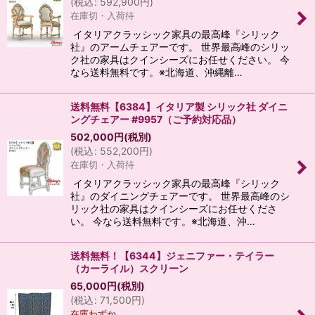
(
税込
:
592,900
円
)
在庫切・入荷待
イタリアクラッシック家具の最高峰『シリック
社』のアームチェアーです。 世界最高峰のシリッ
ク社の家具はクインシーズにお任せください。 今
なら送料無料です。※北海道、沖縄離…
送料無料【6384】イタリア製 シリック社 ダイニ
ングチェアー #9957（ご予約対応品）
502,000
円
(税別)
(
税込
:
552,200
円
)
在庫切・入荷待
イタリアクラッシック家具の最高峰『シリック
社』のダイニングチェアーです。 世界最高峰のシ
リック社の家具はクインシーズにお任せくださ
い。 今なら送料無料です。※北海道、沖…
送料無料！【6344】ジェニファー・テイラー
（カーライル）スクリーン
65,000
円
(税別)
(
税込
:
71,500
円
)
在庫わずか