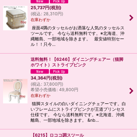
25,737
円
(税別)
(
税込
:
28,310
円
)
在庫わずか
座面4隅のタッセルがお洒落な人気のタッセルス
ツールです。 今なら送料無料です。※北海道、沖
縄離島、一部地域を除きます。 最安値特別セー
ル！！只今…
送料無料！【6246】ダイニングチェアー（猫脚
ホワイト）ストライプピンク
34,364
円
(税別)
(
税込
:
37,800
円
)
希望小売価格
:
49,800
円
在庫わずか
猫脚スタイルの白いダイニングチェアーです。白
いフレームにストライプピンクが王道プリンセス
仕様です。 今なら送料無料です。※北海道、沖縄
離島、一部地域を除きます。 &nb…
【6215】ロココ調スツール