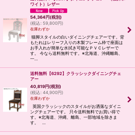
ワイト）レザー
54,364
円
(税別)
(
税込
:
59,800
円
)
在庫わずか
猫脚スタイルの白いダイニングチェアーです。背
もたれはレリーフ入りの木製フレーム枠で座面は
お手入れが簡単な水拭き可能なＰＶＣレザーで
す。 今なら送料無料です。※北海道、沖縄離島、
一…
送料無料【6292】クラッシックダイニングチェ
アー
40,819
円
(税別)
(
税込
:
44,900
円
)
在庫わずか
英国クラッシックのスタイルがお洒落なダイニ
ングチェアーです。 只今送料無料でお買い得で
す。※北海道、沖縄、離島、一部地域を除きま
す。 …