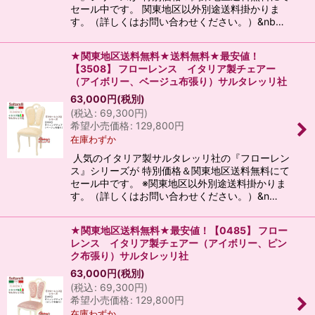
セール中です。 関東地区以外別途送料掛かりま
す。（詳しくはお問い合わせください。）&nb…
★関東地区送料無料★送料無料★最安値！
【3508】 フローレンス イタリア製チェアー
（アイボリー、ベージュ布張り）サルタレッリ社
63,000
円
(税別)
(
税込
:
69,300
円
)
希望小売価格
:
129,800
円
在庫わずか
人気のイタリア製サルタレッリ社の『フローレン
ス』シリーズが 特別価格＆関東地区送料無料にて
セール中です。 ※関東地区以外別途送料掛かりま
す。（詳しくはお問い合わせください。）&n…
★関東地区送料無料★最安値！【0485】 フロー
レンス イタリア製チェアー（アイボリー、ピン
ク布張り）サルタレッリ社
63,000
円
(税別)
(
税込
:
69,300
円
)
希望小売価格
:
129,800
円
在庫わずか