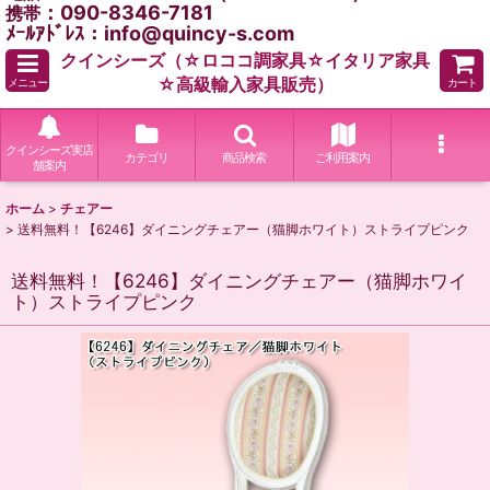
：090-8346-7181
携帯
ﾒｰﾙｱﾄﾞﾚｽ：info@quincy-s.com
クインシーズ（☆ロココ調家具☆イタリア家具
☆高級輸入家具販売）
メニュー
カート
クインシーズ実店
カテゴリ
商品検索
ご利用案内
舗案内
ホーム
>
チェアー
>
送料無料！【6246】ダイニングチェアー（猫脚ホワイト）ストライプピンク
送料無料！【6246】ダイニングチェアー（猫脚ホワイ
ト）ストライプピンク