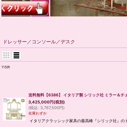
ドレッサー／コンソール／デスク
115
件
表示数
:
並び順
:
送料無料【6386】 イタリア製 シリック社 ミラー＆チェス
3,425,000
円
(税別)
(
税込
:
3,767,500
円
)
在庫わずか
イタリアクラッシック家具の最高峰『シリック社』のド