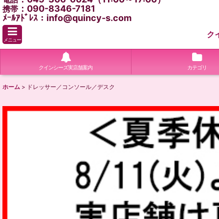
：090-8346-7181
携帯
ﾒｰﾙｱﾄﾞﾚｽ：info@quincy-s.com
ク
メニュー
クインシーズ実店舗案内
カテゴリ
ホーム
>
ドレッサー／コンソール／デスク