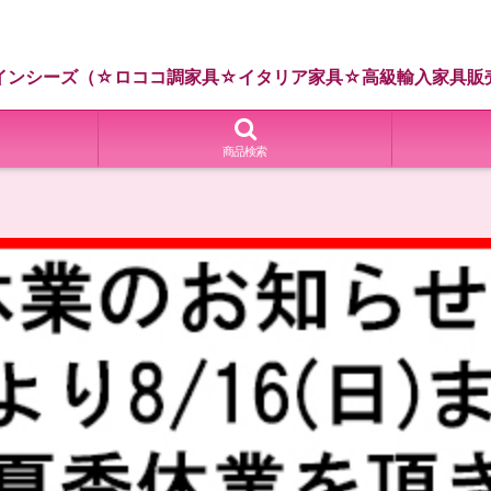
インシーズ（☆ロココ調家具☆イタリア家具☆高級輸入家具販
商品検索