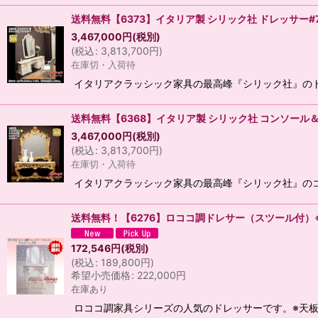
送料無料【6373】イタリア製 シリック社 ドレッサー#7
3,467,000
円
(税別)
(
税込
:
3,813,700
円
)
在庫切・入荷待
イタリアクラッシック家具の最高峰『シリック社』のド
送料無料【6368】イタリア製 シリック社 コンソール＆
3,467,000
円
(税別)
(
税込
:
3,813,700
円
)
在庫切・入荷待
イタリアクラッシック家具の最高峰『シリック社』のコ
送料無料！【6276】ロココ調ドレサー（スツール付）
172,546
円
(税別)
(
税込
:
189,800
円
)
希望小売価格
:
222,000
円
在庫あり
ロココ調家具シリーズの人気のドレッサーです。※天板