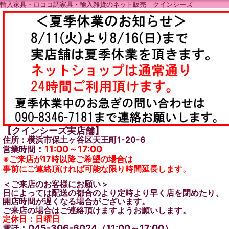
輸入家具・ロココ調家具・輸入雑貨のネット販売 クインシーズ
【クインシーズ実店舗】
住所：横浜市保土ヶ谷区天王町1-20-6
：
11:00～17:00
営業時間
※ご来店が17時以降ご希望の場合は
事前にご連絡頂ければ可能な限り時間延長します。
＜ご来店のお客様にお願い＞
日によっては配送の都合のより定時より早く店を閉めたり、
開店時間が遅くなる場合がございます。
ご来店の場合はご連絡頂けますようお願いします。
定休日：日曜日
：045-306-6024（11:00～17:00）
電話