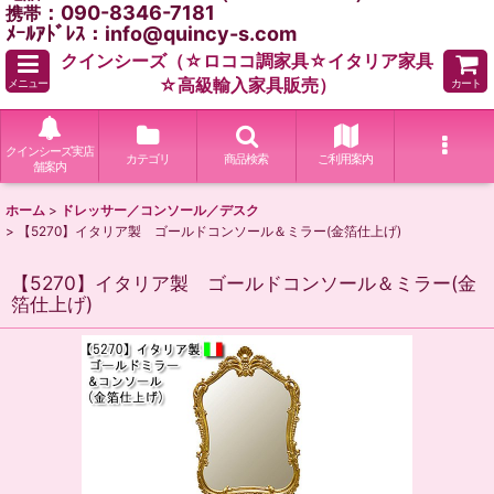
：090-8346-7181
携帯
ﾒｰﾙｱﾄﾞﾚｽ：info@quincy-s.com
クインシーズ（☆ロココ調家具☆イタリア家具
☆高級輸入家具販売）
メニュー
カート
クインシーズ実店
カテゴリ
商品検索
ご利用案内
舗案内
ホーム
>
ドレッサー／コンソール／デスク
>
【5270】イタリア製 ゴールドコンソール＆ミラー(金箔仕上げ)
【5270】イタリア製 ゴールドコンソール＆ミラー(金
箔仕上げ)