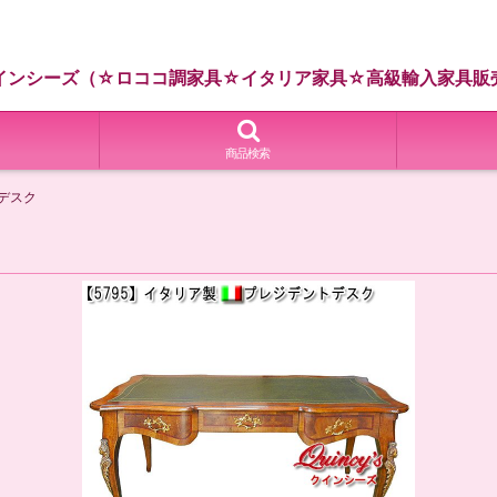
インシーズ（☆ロココ調家具☆イタリア家具☆高級輸入家具販
商品検索
デスク