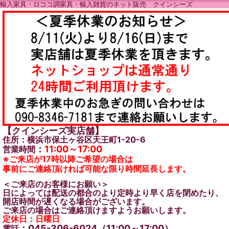
輸入家具・ロココ調家具・輸入雑貨のネット販売 クインシーズ
【クインシーズ実店舗】
住所：横浜市保土ヶ谷区天王町1-20-6
：
11:00～17:00
営業時間
※ご来店が17時以降ご希望の場合は
事前にご連絡頂ければ可能な限り時間延長します。
＜ご来店のお客様にお願い＞
日によっては配送の都合のより定時より早く店を閉めたり、
開店時間が遅くなる場合がございます。
ご来店の場合はご連絡頂けますようお願いします。
定休日：日曜日
：045-306-6024（11:00～17:00）
電話