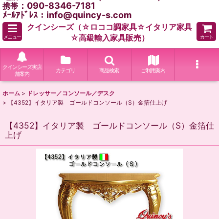
：090-8346-7181
携帯
ﾒｰﾙｱﾄﾞﾚｽ：info@quincy-s.com
クインシーズ（☆ロココ調家具☆イタリア家具
☆高級輸入家具販売）
メニュー
カート
クインシーズ実店
カテゴリ
商品検索
ご利用案内
舗案内
ホーム
>
ドレッサー／コンソール／デスク
>
【4352】イタリア製 ゴールドコンソール（S）金箔仕上げ
【4352】イタリア製 ゴールドコンソール（S）金箔仕
上げ