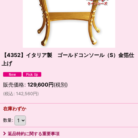
【4352】イタリア製 ゴールドコンソール（S）金箔仕
上げ
販売価格
:
129,600
円
(税別)
(
税込
:
142,560
円
)
在庫わずか
数量
:
返品特約に関する重要事項