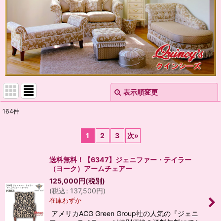
表示順変更
閉じる
164
件
表示数
:
1
2
3
次
»
並び順
:
送料無料！【6347】ジェニファー・テイラー
（ヨーク）アームチェアー
絞り込む
125,000
円
(税別)
(
税込
:
137,500
円
)
在庫わずか
アメリカACG Green Group社の人気の『ジェニ