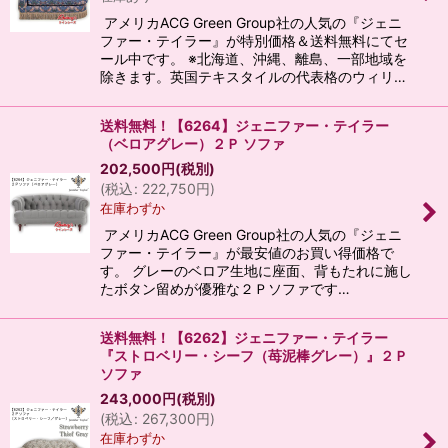
アメリカACG Green Group社の人気の『ジェニ
ファー・テイラー』が特別価格＆送料無料にてセ
ール中です。 ※北海道、沖縄、離島、一部地域を
除きます。英国テキスタイルの代表格のウィリ…
送料無料！【6264】ジェニファー・テイラー
（ベロアグレー）２Ｐ ソファ
202,500
円
(税別)
(
税込
:
222,750
円
)
在庫わずか
アメリカACG Green Group社の人気の『ジェニ
ファー・テイラー』が最安値のお買い得価格で
す。 グレーのベロア生地に座面、背もたれに施し
たボタン留めが優雅な２Ｐソファです…
送料無料！【6262】ジェニファー・テイラー
『ストロベリー・シーフ（苺泥棒グレー）』２Ｐ
ソファ
243,000
円
(税別)
(
税込
:
267,300
円
)
在庫わずか