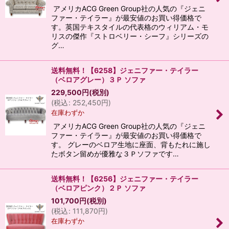
アメリカACG Green Group社の人気の『ジェニ
ファー・テイラー』が最安値のお買い得価格で
す。英国テキスタイルの代表格のウィリアム・モ
リスの傑作『ストロベリー・シーフ』シリーズの
グ…
送料無料！【6258】ジェニファー・テイラー
（ベロアグレー）３Ｐ ソファ
229,500
円
(税別)
(
税込
:
252,450
円
)
在庫わずか
アメリカACG Green Group社の人気の『ジェニ
ファー・テイラー』が最安値のお買い得価格で
す。 グレーのベロア生地に座面、背もたれに施し
たボタン留めが優雅な３Ｐソファです…
送料無料！【6256】ジェニファー・テイラー
（ベロアピンク）２Ｐ ソファ
101,700
円
(税別)
(
税込
:
111,870
円
)
在庫わずか