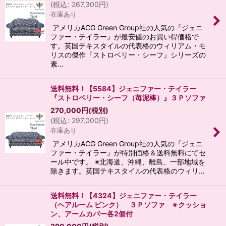
(
税込
:
267,300
円
)
在庫あり
アメリカACG Green Group社の人気の『ジェニ
ファー・テイラー』が最安値のお買い得価格で
す。英国テキスタイルの代表格のウィリアム・モ
リスの傑作『ストロベリー・シーフ』シリーズの
素…
送料無料！【5584】ジェニファー・テイラー
『ストロベリー・シーフ（苺泥棒）』３Ｐソファ
270,000
円
(税別)
(
税込
:
297,000
円
)
在庫あり
アメリカACG Green Group社の人気の『ジェニ
ファー・テイラー』が特別価格＆送料無料にてセ
ール中です。 ※北海道、沖縄、離島、一部地域を
除きます。英国テキスタイルの代表格のウィリ…
送料無料！【4324】ジェニファー・テイラー
（ヘアルーム ピンク） ３Ｐソファ ※クッショ
ン、アームカバー各2個付