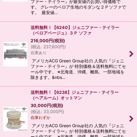
ファー・テイラー』が最安値のお買い得価格で
す。 グレーのベロア生地のモダンな２Ｐソファで
す。 最安値…
送料無料！【6240】ジェニファー・テイラー
（ベロアベージュ）３Ｐ ソファ
216,000
円
(税別)
(
税込
:
237,600
円
)
在庫あり
アメリカACG Green Group社の 人気の『ジェニ
ファー・テイラー』が 特別価格＆送料無料にてセ
ール中です。 ※北海道、沖縄、離島、一部地域を
除きます。&nbs…
送料無料！【6238】ジェニファー・テイラー
（ヘアルーム）オットマン
30,000
円
(税別)
(
税込
:
33,000
円
)
在庫わずか
アメリカACG Green Group社の 人気の『ジェニ
ファー・テイラー』が 特別価格＆送料無料にてセ
ール中です。 ※北海道、沖縄、離島、一部地域を