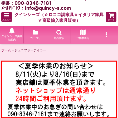
：090-8346-7181
携帯
ﾒｰﾙｱﾄﾞﾚｽ：info@quincy-s.com
クインシーズ（☆ロココ調家具☆イタリア家具
☆高級輸入家具販売）
メニュー
カート
クインシーズ実店
カテゴリ
商品検索
ご利用案内
舗案内
ホーム
>
ジェニファーテイラー