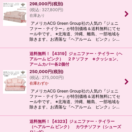
298,000
円
(税別)
(
税込
:
327,800
円
)
在庫あり
アメリカACG Green Group社の人気の『ジェニ
ファー・テイラー』が特別価格＆送料無料にてセ
ール中です。 ※北海道、沖縄、離島、一部地域を
除きます。お洒落な『ヘアルーム ピンク』シ…
送料無料！【4319】ジェニファー・テイラー（ヘ
アルーム ピンク） ２Ｐソファ ※クッション、
アームカバー各2個付
250,000
円
(税別)
(
税込
:
275,000
円
)
在庫わずか
アメリカACG Green Group社の人気の『ジェニ
ファー・テイラー』が特別価格＆送料無料にてセ
ール中です。 ※北海道、沖縄、離島、一部地域を
除きます。お洒落な『ヘアルーム ピンク』シ…
送料無料！【4323】ジェニファー・テイラー
（ヘアルーム ピンク） カウチソファ（シューズ
ロング）