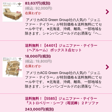
83,637
円
(税別)
(
税込
:
92,000
円
)
在庫わずか
アメリカACG Green Group社の人気の『ジェニ
ファー・テイラー』が特別価格＆送料無料にてセ
ール中です。 ※北海道、沖縄、離島、一部地域を
除きます。シャンパンゴールドのお洒落な『ヘ…
送料無料！【4401】ジェニファー・テイラー
（ヘアルーム） ボックス３点セット
18,000
円
(税別)
(
税込
:
19,800
円
)
在庫わずか
アメリカACG Green Group社の人気の『ジェニ
ファー・テイラー』が特別価格＆送料無料にてセ
ール中です。 ※北海道、沖縄、離島、一部地域を
除きます。シャンパンゴールドのお洒落な『ヘ…
送料無料！【5585】ジェニファー・テイラー
『ストロベリー・シーフ（苺泥棒）２Ｐソファ
243,000
円
(税別)