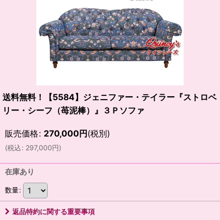
送料無料！【5584】ジェニファー・テイラー『ストロベ
リー・シーフ（苺泥棒）』３Ｐソファ
販売価格
:
270,000
円
(税別)
(
税込
:
297,000
円
)
在庫あり
数量
:
返品特約に関する重要事項