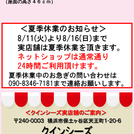
（座面の高さ４６ｃｍ）