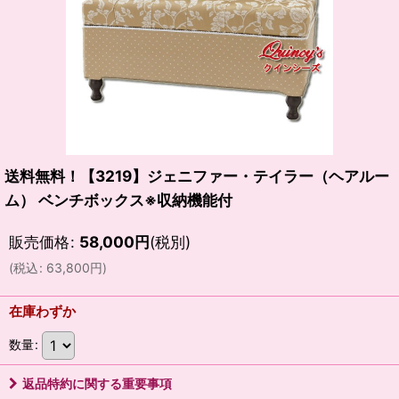
送料無料！【3219】ジェニファー・テイラー（ヘアルー
ム） ベンチボックス※収納機能付
販売価格
:
58,000
円
(税別)
(
税込
:
63,800
円
)
在庫わずか
数量
:
返品特約に関する重要事項