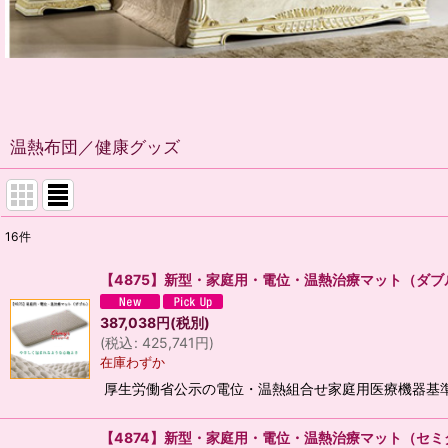
温熱布団／健康グッズ
16
件
表示数
:
【4875】新型・家庭用・電位・温熱治療マット（ダブ
並び順
:
387,038
円
(税別)
(
税込
:
425,741
円
)
在庫わずか
厚生労働省公示の電位・温熱組合せ家庭用医療機器基準の
【4874】新型・家庭用・電位・温熱治療マット（セミ