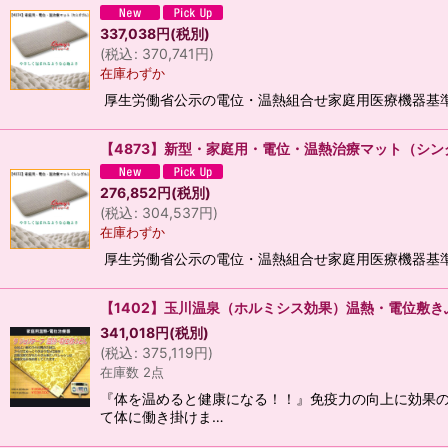
337,038
円
(税別)
(
税込
:
370,741
円
)
在庫わずか
厚生労働省公示の電位・温熱組合せ家庭用医療機器基準の
【4873】新型・家庭用・電位・温熱治療マット（シン
276,852
円
(税別)
(
税込
:
304,537
円
)
在庫わずか
厚生労働省公示の電位・温熱組合せ家庭用医療機器基準の
【1402】玉川温泉（ホルミシス効果）温熱・電位敷
341,018
円
(税別)
(
税込
:
375,119
円
)
在庫数 2点
『体を温めると健康になる！！』免疫力の向上に効果の
て体に働き掛けま…