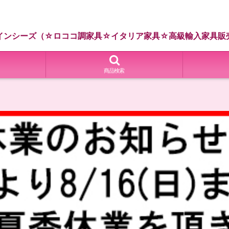
インシーズ（☆ロココ調家具☆イタリア家具☆高級輸入家具販
商品検索