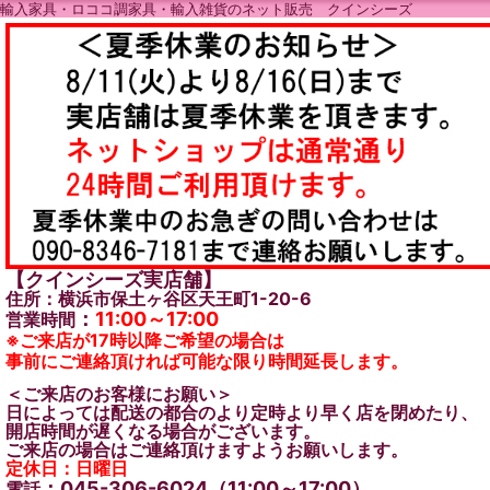
輸入家具・ロココ調家具・輸入雑貨のネット販売 クインシーズ
【クインシーズ実店舗】
住所：横浜市保土ヶ谷区天王町1-20-6
：
11:00～17:00
営業時間
※ご来店が17時以降ご希望の場合は
事前にご連絡頂ければ可能な限り時間延長します。
＜ご来店のお客様にお願い＞
日によっては配送の都合のより定時より早く店を閉めたり、
開店時間が遅くなる場合がございます。
ご来店の場合はご連絡頂けますようお願いします。
定休日：日曜日
：045-306-6024（11:00～17:00）
電話