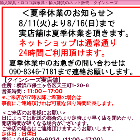
輸入家具・ロココ調家具・輸入雑貨のネット販売 クインシーズ
【クインシーズ実店舗】
住所：横浜市保土ヶ谷区天王町1-20-6
：
11:00～17:00
営業時間
※ご来店が17時以降ご希望の場合は
事前にご連絡頂ければ可能な限り時間延長します。
＜ご来店のお客様にお願い＞
日によっては配送の都合のより定時より早く店を閉めたり、
開店時間が遅くなる場合がございます。
ご来店の場合はご連絡頂けますようお願いします。
定休日：日曜日
：045-306-6024（11:00～17:00）
電話