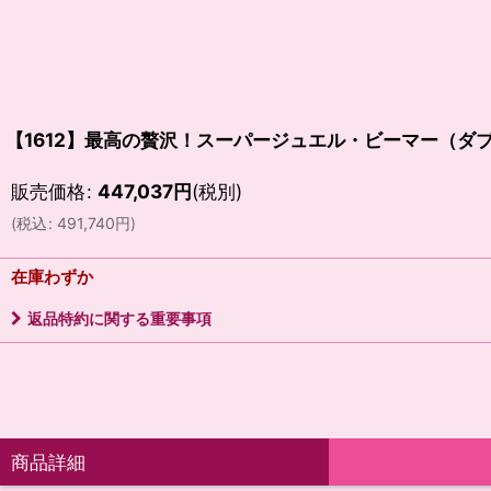
【1612】最高の贅沢！スーパージュエル・ビーマー（ダ
販売価格
:
447,037
円
(税別)
(
税込
:
491,740
円
)
在庫わずか
返品特約に関する重要事項
商品詳細