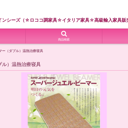
インシーズ（☆ロココ調家具☆イタリア家具☆高級輸入家具販
商品検索
ーマー（ダブル）温熱治療寝具
ブル）温熱治療寝具