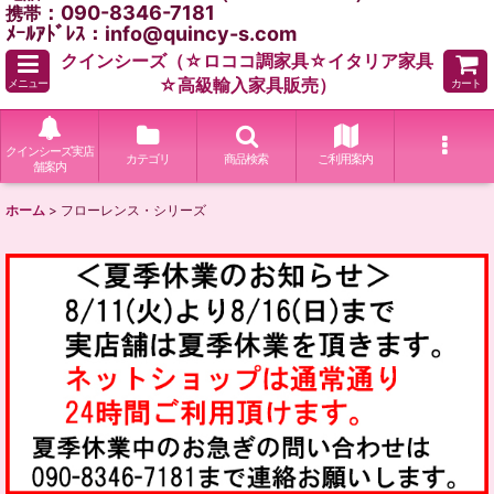
：090-8346-7181
携帯
ﾒｰﾙｱﾄﾞﾚｽ：info@quincy-s.com
クインシーズ（☆ロココ調家具☆イタリア家具
☆高級輸入家具販売）
メニュー
カート
クインシーズ実店
カテゴリ
商品検索
ご利用案内
舗案内
ホーム
>
フローレンス・シリーズ