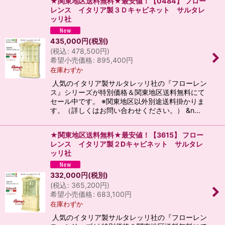
★関東地区送料無料★最安値！【0484】 フロー
レンス イタリア製３Ｄキャビネット サルタレ
ッリ社
435,000
円
(税別)
(
税込
:
478,500
円
)
希望小売価格
:
895,400
円
在庫わずか
人気のイタリア製サルタレッリ社の『フローレン
ス』シリーズが特別価格＆関東地区送料無料にて
セール中です。 ※関東地区以外別途送料掛かりま
す。（詳しくはお問い合わせください。） &n…
★関東地区送料無料★最安値！【3615】 フロー
レンス イタリア製２Dキャビネット サルタレ
ッリ社
332,000
円
(税別)
(
税込
:
365,200
円
)
希望小売価格
:
683,100
円
在庫わずか
人気のイタリア製サルタレッリ社の『フローレン