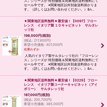
ス』シリーズが 特別価格＆関東地区送料無料にて
セール中です。 ※関東地区以外別途送料掛かりま
す。（詳しくはお問い合わせください。）&n…
★関東地区送料無料★最安値！【0097】フロー
レンス イタリア製 １Ｄキャビネット サルタレ
ッリ社
198,000
円
(税別)
(
税込
:
217,800
円
)
希望小売価格
:
407,000
円
在庫わずか
人気のイタリア製サルタレッリ社の『フローレン
ス』シリーズが 特別価格＆関東地区送料無料にて
セール中です。 ※関東地区以外別途送料掛かりま
す。（詳しくはお問い合わせください。）&n…
★関東地区送料無料★最安値！【0229】 フロー
レンス イタリア製コーナーキャビネット（アイ
ボリー） サルタレッリ社
187,000
円
(税別)
(
税込
:
205,700
円
)
希望小売価格
:
385,000
円