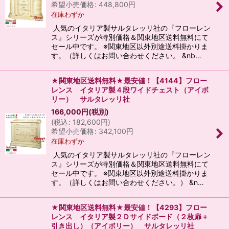
希望小売価格
:
448,800
円
在庫わずか
人気のイタリア製サルタレッリ社の『フローレン
ス』シリーズが特別価格＆関東地区送料無料にて
セール中です。 ※関東地区以外別途送料掛かりま
す。（詳しくはお問い合わせください。 &nb…
★関東地区送料無料★最安値！【4144】フロー
レンス イタリア製４段ワイドチェスト（アイボ
リー） サルタレッリ社
166,000
円
(税別)
(
税込
:
182,600
円
)
希望小売価格
:
342,100
円
在庫わずか
人気のイタリア製サルタレッリ社の『フローレン
ス』シリーズが特別価格＆関東地区送料無料にて
セール中です。 ※関東地区以外別途送料掛かりま
す。（詳しくはお問い合わせください。） &n…
★関東地区送料無料★最安値！【4293】フロー
レンス イタリア製２Ｄサイドボード（２枚扉＋
引き出し）（アイボリー） サルタレッリ社