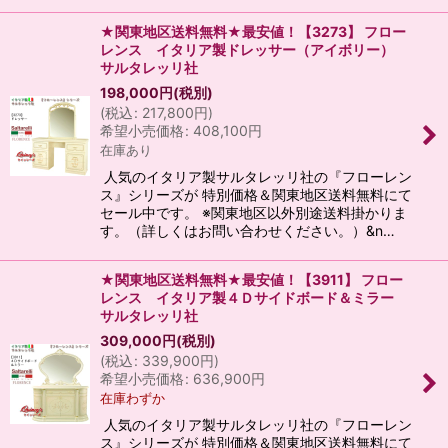
★関東地区送料無料★最安値！【3273】 フロー
レンス イタリア製ドレッサー（アイボリー）
サルタレッリ社
198,000
円
(税別)
(
税込
:
217,800
円
)
希望小売価格
:
408,100
円
在庫あり
人気のイタリア製サルタレッリ社の『フローレン
ス』シリーズが 特別価格＆関東地区送料無料にて
セール中です。 ※関東地区以外別途送料掛かりま
す。（詳しくはお問い合わせください。）&n…
★関東地区送料無料★最安値！【3911】 フロー
レンス イタリア製４Ｄサイドボード＆ミラー
サルタレッリ社
309,000
円
(税別)
(
税込
:
339,900
円
)
希望小売価格
:
636,900
円
在庫わずか
人気のイタリア製サルタレッリ社の『フローレン
ス』シリーズが 特別価格＆関東地区送料無料にて