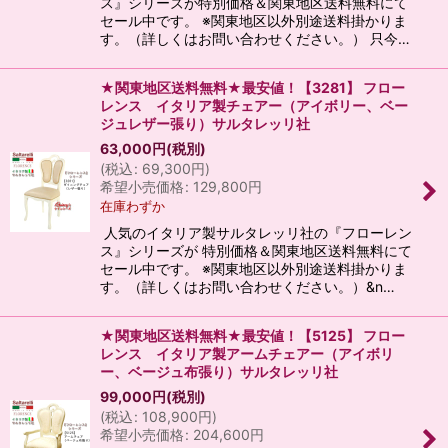
ス』シリーズが特別価格＆関東地区送料無料にて
セール中です。 ※関東地区以外別途送料掛かりま
す。（詳しくはお問い合わせください。） 只今…
★関東地区送料無料★最安値！【3281】 フロー
レンス イタリア製チェアー（アイボリー、ベー
ジュレザー張り）サルタレッリ社
63,000
円
(税別)
(
税込
:
69,300
円
)
希望小売価格
:
129,800
円
在庫わずか
人気のイタリア製サルタレッリ社の『フローレン
ス』シリーズが 特別価格＆関東地区送料無料にて
セール中です。 ※関東地区以外別途送料掛かりま
す。（詳しくはお問い合わせください。）&n…
★関東地区送料無料★最安値！【5125】 フロー
レンス イタリア製アームチェアー（アイボリ
ー、ベージュ布張り）サルタレッリ社
99,000
円
(税別)
(
税込
:
108,900
円
)
希望小売価格
:
204,600
円