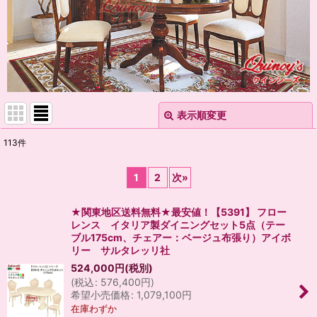
表示順変更
閉じる
113
件
表示数
:
1
2
次
»
並び順
:
★関東地区送料無料★最安値！【5391】 フロー
レンス イタリア製ダイニングセット5点（テー
絞り込む
ブル175cm、チェアー：ベージュ布張り）アイボ
リー サルタレッリ社
524,000
円
(税別)
(
税込
:
576,400
円
)
希望小売価格
:
1,079,100
円
在庫わずか