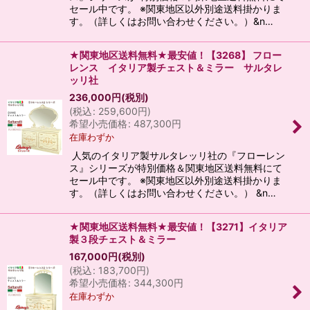
セール中です。 ※関東地区以外別途送料掛かりま
す。（詳しくはお問い合わせください。）&n…
★関東地区送料無料★最安値！【3268】 フロー
レンス イタリア製チェスト＆ミラー サルタレ
ッリ社
236,000
円
(税別)
(
税込
:
259,600
円
)
希望小売価格
:
487,300
円
在庫わずか
人気のイタリア製サルタレッリ社の『フローレン
ス』シリーズが特別価格＆関東地区送料無料にて
セール中です。 ※関東地区以外別途送料掛かりま
す。（詳しくはお問い合わせください。） &n…
★関東地区送料無料★最安値！【3271】イタリア
製３段チェスト＆ミラー
167,000
円
(税別)
(
税込
:
183,700
円
)
希望小売価格
:
344,300
円
在庫わずか