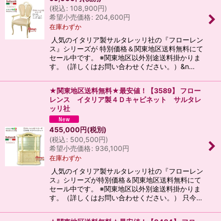
(
税込
:
108,900
円
)
希望小売価格
:
204,600
円
在庫わずか
人気のイタリア製サルタレッリ社の『フローレン
ス』シリーズが 特別価格＆関東地区送料無料にて
セール中です。 ※関東地区以外別途送料掛かりま
す。（詳しくはお問い合わせください。）&n…
★関東地区送料無料★最安値！【3589】 フロー
レンス イタリア製４Ｄキャビネット サルタレ
ッリ社
455,000
円
(税別)
(
税込
:
500,500
円
)
希望小売価格
:
936,100
円
在庫わずか
人気のイタリア製サルタレッリ社の『フローレン
ス』シリーズが特別価格＆関東地区送料無料にて
セール中です。 ※関東地区以外別途送料掛かりま
す。（詳しくはお問い合わせください。） 只今…