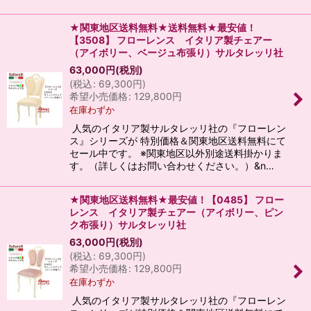
★関東地区送料無料★送料無料★最安値！
【3508】 フローレンス イタリア製チェアー
（アイボリー、ベージュ布張り）サルタレッリ社
63,000
円
(税別)
(
税込
:
69,300
円
)
希望小売価格
:
129,800
円
在庫わずか
人気のイタリア製サルタレッリ社の『フローレン
ス』シリーズが 特別価格＆関東地区送料無料にて
セール中です。 ※関東地区以外別途送料掛かりま
す。（詳しくはお問い合わせください。）&n…
★関東地区送料無料★最安値！【0485】 フロー
レンス イタリア製チェアー（アイボリー、ピン
ク布張り）サルタレッリ社
63,000
円
(税別)
(
税込
:
69,300
円
)
希望小売価格
:
129,800
円
在庫わずか
人気のイタリア製サルタレッリ社の『フローレン