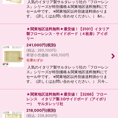
人気のイタリア製サルタレッリ社の『フローレン
ス』シリーズが特別価格＆関東地区送料無料にて
セール中です。 ※関東地区以外別途送料掛かりま
す。（詳しくはお問い合わせください。） &n…
★関東地区送料無料★最安値！【3101】イタリア
製フローレンス・サイドボード（４枚扉）アイボ
リー
241,000
円
(税別)
(
税込
:
265,100
円
)
希望小売価格
:
496,100
円
在庫わずか
人気のイタリア製サルタレッリ社の『フローレン
ス』シリーズが特別価格＆関東地区送料無料にて
セール中です。 ※関東地区以外別途送料掛かりま
す。（詳しくはお問い合わせください。） 只今…
★関東地区送料無料★最安値！【3266】 フロー
レンス イタリア製３Dサイドボード（アイボリ
ー） サルタレッリ社
218,000
円
(税別)
(
税込
:
239,800
円
)