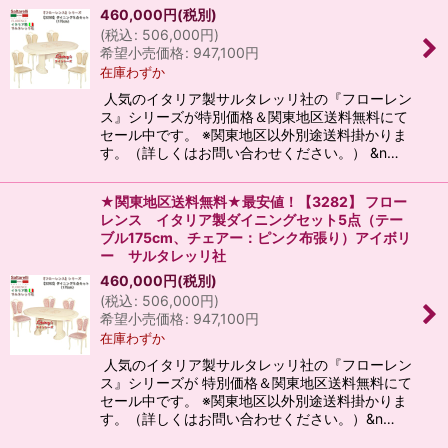
460,000
円
(税別)
(
税込
:
506,000
円
)
希望小売価格
:
947,100
円
在庫わずか
人気のイタリア製サルタレッリ社の『フローレン
ス』シリーズが特別価格＆関東地区送料無料にて
セール中です。 ※関東地区以外別途送料掛かりま
す。（詳しくはお問い合わせください。） &n…
★関東地区送料無料★最安値！【3282】 フロー
レンス イタリア製ダイニングセット5点（テー
ブル175cm、チェアー：ピンク布張り）アイボリ
ー サルタレッリ社
460,000
円
(税別)
(
税込
:
506,000
円
)
希望小売価格
:
947,100
円
在庫わずか
人気のイタリア製サルタレッリ社の『フローレン
ス』シリーズが 特別価格＆関東地区送料無料にて
セール中です。 ※関東地区以外別途送料掛かりま
す。（詳しくはお問い合わせください。）&n…