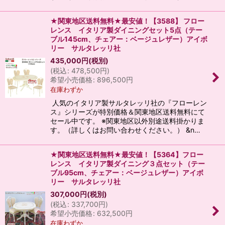
★関東地区送料無料★最安値！【3588】 フロー
レンス イタリア製ダイニングセット5点（テー
ブル145cm、チェアー：ベージュレザー）アイボ
リー サルタレッリ社
435,000
円
(税別)
(
税込
:
478,500
円
)
希望小売価格
:
896,500
円
在庫わずか
人気のイタリア製サルタレッリ社の『フローレン
ス』シリーズが特別価格＆関東地区送料無料にて
セール中です。 ※関東地区以外別途送料掛かりま
す。（詳しくはお問い合わせください。） &n…
★関東地区送料無料★最安値！【5364】フロー
レンス イタリア製ダイニング３点セット（テー
ブル95cm、チェアー：ベージュレザー）アイボ
リー サルタレッリ社
307,000
円
(税別)
(
税込
:
337,700
円
)
希望小売価格
:
632,500
円
在庫わずか