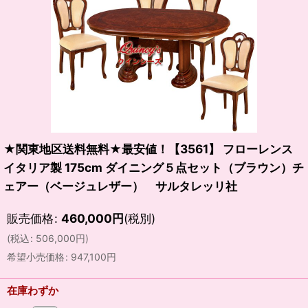
★関東地区送料無料★最安値！【3561】 フローレンス
イタリア製 175cm ダイニング５点セット（ブラウン）チ
ェアー（ベージュレザー） サルタレッリ社
販売価格
:
460,000
円
(税別)
(
税込
:
506,000
円
)
希望小売価格
:
947,100
円
在庫わずか