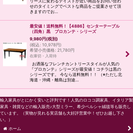
リーズに変わるテイストが近い商品をお問い合わ
せのタイミングでベストな商品をご提案させて頂
きますのでお…
最安値！送料無料！【4886】センターテーブル
（四角）黒 ブロカンテ・シリーズ
9,980
円
(税別)
(
税込
:
10,978
円
)
希望小売価格
:
21,780
円
在庫切・入荷待
お洒落なフレンチカントリースタイルが人気の
『ブロカンテ』シリーズが最安値！コチラは黒の
シリーズです。 今なら送料無料！！ （※ただし北
海道・沖縄・離島は別途…
輸入家具がとにかく安いと評判です！人気のロココ調家具、イタリア製
家具・雑貨などの輸入販売♪大型ミラー、希少ペルシャ絨毯等も販売し
ています。（実物が見れる実店舗も大好評営業中！ぜひお越し下さ
い。）
ホーム