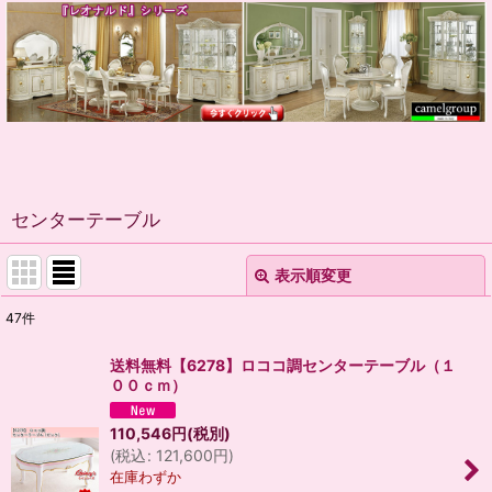
センターテーブル
表示順変更
閉じる
47
件
表示数
:
送料無料【6278】ロココ調センターテーブル（１
００ｃｍ）
並び順
:
110,546
円
(税別)
(
税込
:
121,600
円
)
絞り込む
在庫わずか