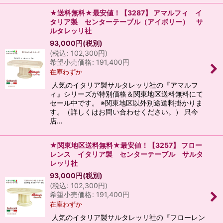
★送料無料★最安値！【3287】 アマルフィ イ
タリア製 センターテーブル（アイボリー） サ
ルタレッリ社
93,000
円
(税別)
(
税込
:
102,300
円
)
希望小売価格
:
191,400
円
在庫わずか
人気のイタリア製サルタレッリ社の『アマルフ
ィ』シリーズが特別価格＆関東地区送料無料にて
セール中です。 ※関東地区以外別途送料掛かりま
す。（詳しくはお問い合わせください。） 只今
店…
★関東地区送料無料★最安値！【3257】 フロー
レンス イタリア製 センターテーブル サルタ
レッリ社
93,000
円
(税別)
(
税込
:
102,300
円
)
希望小売価格
:
191,400
円
在庫わずか
人気のイタリア製サルタレッリ社の『フローレン