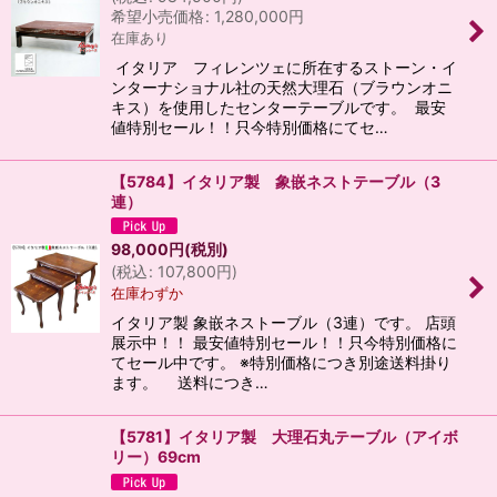
希望小売価格
:
1,280,000
円
在庫あり
イタリア フィレンツェに所在するストーン・イ
ンターナショナル社の天然大理石（ブラウンオニ
キス）を使用したセンターテーブルです。 最安
値特別セール！！只今特別価格にてセ…
【5784】イタリア製 象嵌ネストテーブル（3
連）
98,000
円
(税別)
(
税込
:
107,800
円
)
在庫わずか
イタリア製 象嵌ネストーブル（3連）です。 店頭
展示中！！ 最安値特別セール！！只今特別価格に
てセール中です。 ※特別価格につき別途送料掛り
ます。 送料につき…
【5781】イタリア製 大理石丸テーブル（アイボ
リー）69cm