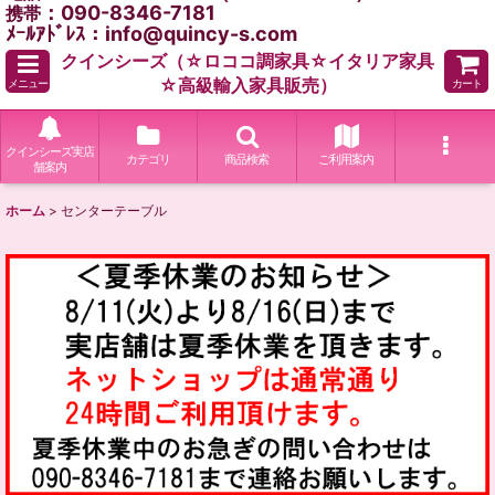
：090-8346-7181
携帯
ﾒｰﾙｱﾄﾞﾚｽ：info@quincy-s.com
クインシーズ（☆ロココ調家具☆イタリア家具
☆高級輸入家具販売）
メニュー
カート
クインシーズ実店
カテゴリ
商品検索
ご利用案内
舗案内
ホーム
>
センターテーブル