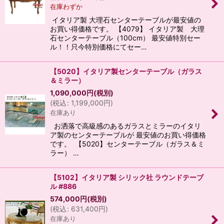
在庫わずか
イタリア製 大理石センターテーブルが最安値の
お買い得価格です。 【4079】 イタリア製 大理
石センターテーブル（100cm） 最安値特別セー
ル！！只今特別価格にてセー…
【5020】イタリア製センターテーブル（ガラス
＆ミラー）
1,090,000
円
(税別)
(
税込
:
1,199,000
円
)
在庫あり
お洒落で高級感のあるガラスとミラーのイタリ
ア製のセンターテーブルが 最安値のお買い得価格
です。 【5020】センターテーブル（ガラス＆ミ
ラー） …
【5102】イタリア製 シリック社 ラウンドテーブ
ル #886
574,000
円
(税別)
(
税込
:
631,400
円
)
在庫あり