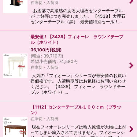
在庫切・入荷待
お洒落で高級感のある大理石センターテーブル
が ご好評につき完売しました。 【4538】大理石
センターテーブル（黒） 最安値特別セール！…
最安値！【3438】フィオーレ ラウンドテーブ
ル（ホワイト）
36,100
円
(税別)
(
税込
:
39,710
円
)
希望小売価格
:
74,580
円
在庫切・入荷待
人気の『フィオーレ』シリーズが最安値のお買い
得価格です。 入荷時期等はお気軽にお問い合わせ
ください。 【3438】 フィオーレ ラウンドテー
ブル（ホワイト) …
【1112】センターテーブル１００ｃｍ（ブラウ
ン）
在庫切・入荷待
現在フィオーレシリーズは輸入原価が大幅に上が
ってしまい輸入されておりません。フィオーレシ