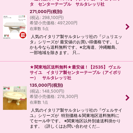
タ センターテーブル サルタレッリ社
271,000
円
(税別)
(
税込
:
298,100
円
)
希望小売価格
:
497,200
円
在庫数 5点
人気のイタリア製サルタレッリ社の『ジュリエッ
タ』シリーズが 最安値のお買い得価格です。 し
かも今なら送料無料です。※北海道、沖縄離島、
一部地域を除きます。 只…
★関東地区送料無料★最安値！【2535】 ヴェル
サイユ イタリア製センターテーブル（アイボリ
ー） サルタレッリ社
135,000
円
(税別)
(
税込
:
148,500
円
)
希望小売価格
:
278,300
円
在庫数 1点
人気のイタリア製サルタレッリ社の『ヴェルサイ
ユ』シリーズが 特別価格＆関東地区送料無料に
てセール中です。 ※関東地区以外別途送料掛かり
ます。（詳しくはお問い合わせくだ…