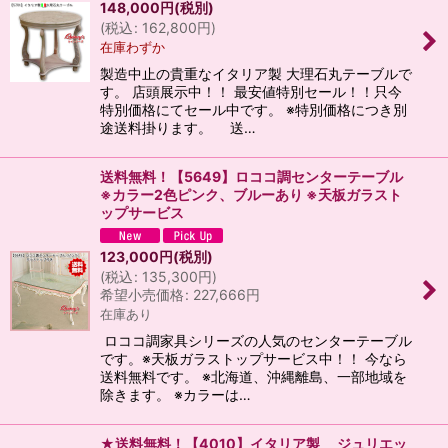
148,000
円
(税別)
(
税込
:
162,800
円
)
在庫わずか
製造中止の貴重なイタリア製 大理石丸テーブルで
す。 店頭展示中！！ 最安値特別セール！！只今
特別価格にてセール中です。 ※特別価格につき別
途送料掛ります。 送…
送料無料！【5649】ロココ調センターテーブル
※カラー2色ピンク、ブルーあり ※天板ガラスト
ップサービス
123,000
円
(税別)
(
税込
:
135,300
円
)
希望小売価格
:
227,666
円
在庫あり
ロココ調家具シリーズの人気のセンターテーブル
です。※天板ガラストップサービス中！！ 今なら
送料無料です。 ※北海道、沖縄離島、一部地域を
除きます。 ※カラーは…
★送料無料！【4010】イタリア製 ジュリエッ