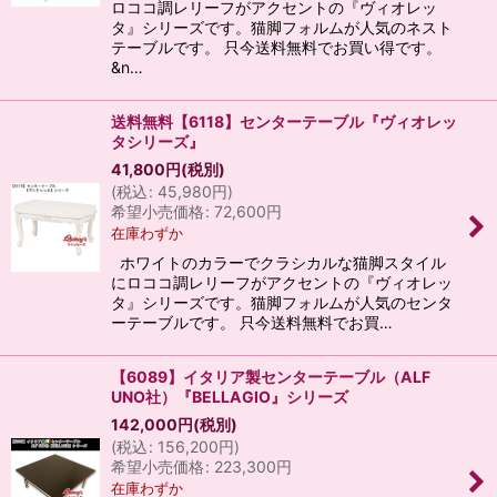
ロココ調レリーフがアクセントの『ヴィオレッ
タ』シリーズです。猫脚フォルムが人気のネスト
テーブルです。 只今送料無料でお買い得です。
&n…
送料無料【6118】センターテーブル『ヴィオレッ
タシリーズ』
41,800
円
(税別)
(
税込
:
45,980
円
)
希望小売価格
:
72,600
円
在庫わずか
ホワイトのカラーでクラシカルな猫脚スタイル
にロココ調レリーフがアクセントの『ヴィオレッ
タ』シリーズです。猫脚フォルムが人気のセンタ
ーテーブルです。 只今送料無料でお買…
【6089】イタリア製センターテーブル（ALF
UNO社）『BELLAGIO』シリーズ
142,000
円
(税別)
(
税込
:
156,200
円
)
希望小売価格
:
223,300
円
在庫わずか