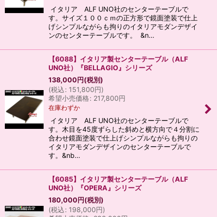
イタリア ALF UNO社のセンターテーブルで
す。サイズ１００ｃｍの正方形で鏡面塗装で仕上
げシンプルながらも拘りのイタリアモダンデザイ
ンのセンターテーブルです。 &n…
【6088】イタリア製センターテーブル（ALF
UNO社）『BELLAGIO』シリーズ
138,000
円
(税別)
(
税込
:
151,800
円
)
希望小売価格
:
217,800
円
在庫わずか
イタリア ALF UNO社のセンターテーブルで
す。木目を45度ずらした斜めと横方向で４分割に
合わせ鏡面塗装で仕上げシンプルながらも拘りの
イタリアモダンデザインのセンターテーブルで
す。&nb…
【6085】イタリア製センターテーブル（ALF
UNO社）『OPERA』シリーズ
180,000
円
(税別)
(
税込
:
198,000
円
)