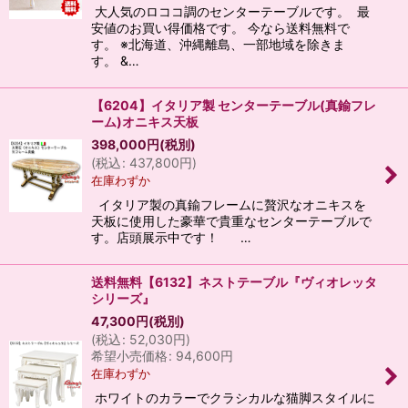
大人気のロココ調のセンターテーブルです。 最
安値のお買い得価格です。 今なら送料無料で
す。 ※北海道、沖縄離島、一部地域を除きま
す。 &…
【6204】イタリア製 センターテーブル(真鍮フレ
ーム)オニキス天板
398,000
円
(税別)
(
税込
:
437,800
円
)
在庫わずか
イタリア製の真鍮フレームに贅沢なオニキスを
天板に使用した豪華で貴重なセンターテーブルで
す。店頭展示中です！ …
送料無料【6132】ネストテーブル『ヴィオレッタ
シリーズ』
47,300
円
(税別)
(
税込
:
52,030
円
)
希望小売価格
:
94,600
円
在庫わずか
ホワイトのカラーでクラシカルな猫脚スタイルに