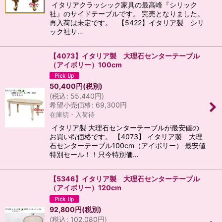
イタリアクラッシック家具の最高峰『シリック
社』のサイドテーブルです。 完売となりました。
再入荷は未定です。 【5422】イタリア製 シリ
ック社サ…
【4073】イタリア製 大理石センターテーブル
（アイボリー）100cm
50,400
円
(税別)
(
税込
:
55,440
円
)
希望小売価格
:
69,300
円
在庫切・入荷待
イタリア製 大理石センターテーブルが最安値の
お買い得価格です。 【4073】 イタリア製 大理
石センターテーブル100cm（アイボリー） 最安値
特別セール！！只今特別価…
【5346】イタリア製 大理石センターテーブル
（アイボリー）120cm
92,800
円
(税別)
(
税込
:
102,080
円
)