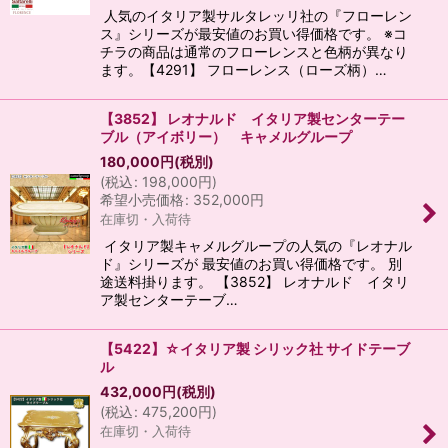
人気のイタリア製サルタレッリ社の『フローレン
ス』シリーズが最安値のお買い得価格です。 ※コ
チラの商品は通常のフローレンスと色柄が異なり
ます。【4291】 フローレンス（ローズ柄）…
【3852】 レオナルド イタリア製センターテー
ブル（アイボリー） キャメルグループ
180,000
円
(税別)
(
税込
:
198,000
円
)
希望小売価格
:
352,000
円
在庫切・入荷待
イタリア製キャメルグループの人気の『レオナル
ド』シリーズが 最安値のお買い得価格です。 別
途送料掛ります。 【3852】 レオナルド イタリ
ア製センターテーブ…
【5422】☆イタリア製 シリック社 サイドテーブ
ル
432,000
円
(税別)
(
税込
:
475,200
円
)
在庫切・入荷待