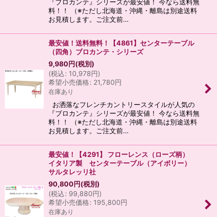
『ブロカンテ』シリーズが最安値！ 今なら送料無
料！！ （※ただし北海道・沖縄・離島は別途送料
お見積します。ご注文前…
最安値！送料無料！【4861】センターテーブル
（四角）ブロカンテ・シリーズ
9,980
円
(税別)
(
税込
:
10,978
円
)
希望小売価格
:
21,780
円
在庫あり
お洒落なフレンチカントリースタイルが人気の
『ブロカンテ』シリーズが最安値！ 今なら送料無
料！！ （※ただし北海道・沖縄・離島は別途送料
お見積します。ご注文前…
最安値！【4291】 フローレンス（ローズ柄）
イタリア製 センターテーブル（アイボリー）
サルタレッリ社
90,800
円
(税別)
(
税込
:
99,880
円
)
希望小売価格
:
195,800
円
在庫あり