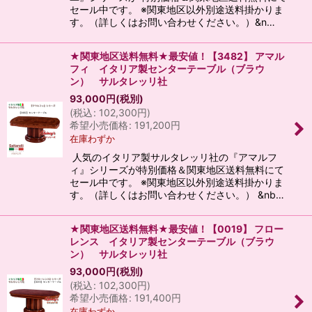
セール中です。 ※関東地区以外別途送料掛かりま
す。（詳しくはお問い合わせください。）&n…
★関東地区送料無料★最安値！【3482】 アマル
フィ イタリア製センターテーブル（ブラウ
ン） サルタレッリ社
93,000
円
(税別)
(
税込
:
102,300
円
)
希望小売価格
:
191,200
円
在庫わずか
人気のイタリア製サルタレッリ社の『アマルフ
ィ』シリーズが特別価格＆関東地区送料無料にて
セール中です。 ※関東地区以外別途送料掛かりま
す。（詳しくはお問い合わせください。） &nb…
★関東地区送料無料★最安値！【0019】 フロー
レンス イタリア製センターテーブル（ブラウ
ン） サルタレッリ社
93,000
円
(税別)
(
税込
:
102,300
円
)
希望小売価格
:
191,400
円
在庫わずか