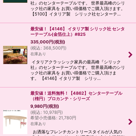
社』のセンターテーブルです。 世界最高峰のシリ
ック社の家具を お買い得価格でご購入頂けます。
【5100】イタリア製 シリック社センターテ…
最安値！【4146】 イタリア製 シリック社 センタ
ーテーブル(金箔仕上）#825
335,000
円
(税別)
(
税込
:
368,500
円
)
在庫あり
イタリアクラッシック家具の最高峰『シリック
社』のセンターテーブルです。 世界最高峰のシリ
ック社の家具を お買い得価格でご購入頂けま
す。 【4146】イタリア製 シリッ…
最安値！送料無料！【4862】センターテーブル
（楕円）ブロカンテ・シリーズ
9,980
円
(税別)
(
税込
:
10,978
円
)
希望小売価格
:
21,780
円
在庫あり
お洒落なフレンチカントリースタイルが人気の