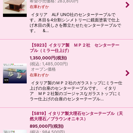
希望小売価格
:
283,800
円
在庫わずか
イタリア ALF UNO社のセンターテーブルで
す。木目を4分割シンメトリーに鏡面塗装で仕上
げ木目の美しさを際立たせたセンターテーブルで
す。 &…
【5923】イタリア製 ＭＰ２社 センターテー
ブル（ミラー仕上げ）
1,350,000
円
(税別)
(
税込
:
1,485,000
円
)
オープン価格
在庫わずか
イタリア製のＭＰ２社のガラストップにミラー仕
上げの台座のセンターテーブルです。 イタリ
ア ＭＰ２社製のゴージャスなガラストップにミ
ラー仕上げの台座のセンターテーブル…
【5819】イタリア製大理石センターテーブル（天
然大理石／ブラウンオニキス）
895,000
円
(税別)
(
税込
:
984,500
円
)