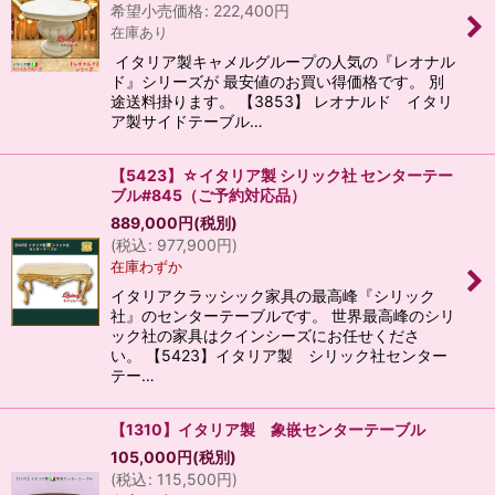
希望小売価格
:
222,400
円
在庫あり
イタリア製キャメルグループの人気の『レオナル
ド』シリーズが 最安値のお買い得価格です。 別
途送料掛ります。 【3853】 レオナルド イタリ
ア製サイドテーブル…
【5423】☆イタリア製 シリック社 センターテー
ブル#845（ご予約対応品）
889,000
円
(税別)
(
税込
:
977,900
円
)
在庫わずか
イタリアクラッシック家具の最高峰『シリック
社』のセンターテーブルです。 世界最高峰のシリ
ック社の家具はクインシーズにお任せくださ
い。 【5423】イタリア製 シリック社センター
テー…
【1310】イタリア製 象嵌センターテーブル
105,000
円
(税別)
(
税込
:
115,500
円
)