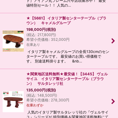
ド）アイアン丸フレーム只今店頭展示中！ 最安
値特別セール！！ 人気の…
★【5661】 イタリア製センターテーブル（ブラ
ウン） キャメルグループ
198,000
円
(税別)
(
税込
:
217,800
円
)
希望小売価格
:
352,000
円
在庫あり
イタリア製キャメルグループの全長130cmのセン
ターテーブルです。 最安値のお買い得価格で
す。 別途送料掛ります。 &nb…
★関東地区送料無料★最安値！【3445】 ヴェル
サイユ イタリア製センターテーブル（ブラウ
ン） サルタレッリ社
135,000
円
(税別)
(
税込
:
148,500
円
)
希望小売価格
:
278,300
円
在庫わずか
人気のイタリア製サルタレッリ社の『ヴェルサイ
ユ』シリーズが 特別価格＆関東地区送料無料にて