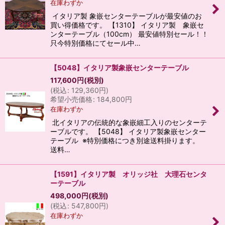
在庫わずか
イタリア製 象嵌センターテーブルが最安値のお
買い得価格です。 【1310】 イタリア製 象嵌セ
ンターテーブル（100cm） 最安値特別セール！！
只今特別価格にてセール中…
【5048】イタリア製象嵌センターテーブル
117,600
円
(税別)
(
税込
:
129,360
円
)
希望小売価格
:
184,800
円
在庫わずか
北イタリアの伝統的な象嵌細工入りのセンターテ
ーブルです。 【5048】 イタリア製象嵌センター
テーブル ※特別価格につき別途送料掛ります。
送料…
【1591】イタリア製 オリッジ社 大理石センタ
ーテーブル
498,000
円
(税別)
(
税込
:
547,800
円
)
在庫わずか