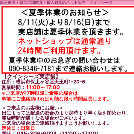
輸入家具・ロココ調家具・輸入雑貨のネット販売 クインシーズ
【クインシーズ実店舗】
住所：横浜市保土ヶ谷区天王町1-20-6
：
11:00～17:00
営業時間
※ご来店が17時以降ご希望の場合は
事前にご連絡頂ければ可能な限り時間延長します。
＜ご来店のお客様にお願い＞
日によっては配送の都合のより定時より早く店を閉めたり、
開店時間が遅くなる場合がございます。
ご来店の場合はご連絡頂けますようお願いします。
定休日：日曜日
：045-306-6024（11:00～17:00）
電話