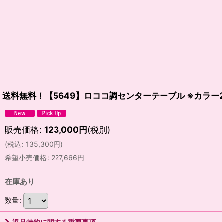
送料無料！【5649】ロココ調センターテーブル ※カラ
販売価格
:
123,000
円
(税別)
(
税込
:
135,300
円
)
希望小売価格
:
227,666
円
在庫あり
数量
:
返品特約に関する重要事項