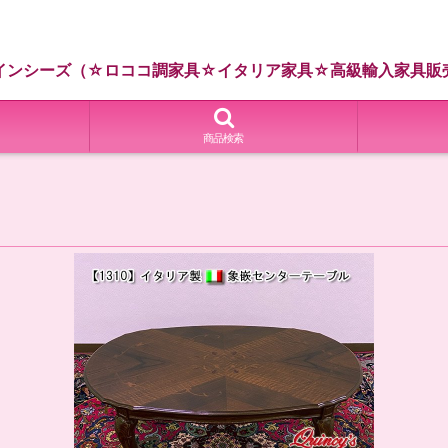
インシーズ（☆ロココ調家具☆イタリア家具☆高級輸入家具販
商品検索