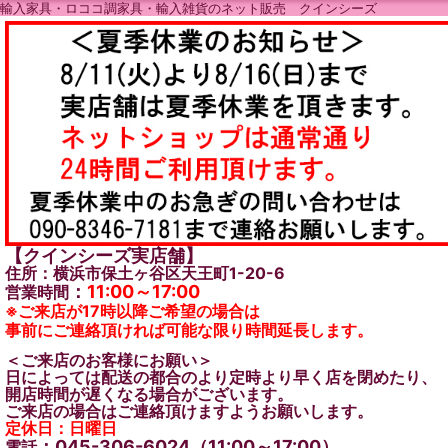
輸入家具・ロココ調家具・輸入雑貨のネット販売 クインシーズ
【クインシーズ実店舗】
住所：横浜市保土ヶ谷区天王町1-20-6
：
11:00～17:00
営業時間
※ご来店が17時以降ご希望の場合は
事前にご連絡頂ければ可能な限り時間延長します。
＜ご来店のお客様にお願い＞
日によっては配送の都合のより定時より早く店を閉めたり、
開店時間が遅くなる場合がございます。
ご来店の場合はご連絡頂けますようお願いします。
定休日：日曜日
：045-306-6024（11:00～17:00）
電話