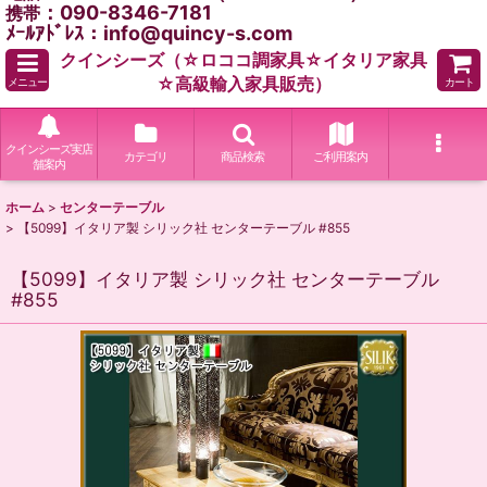
：090-8346-7181
携帯
ﾒｰﾙｱﾄﾞﾚｽ：info@quincy-s.com
クインシーズ（☆ロココ調家具☆イタリア家具
☆高級輸入家具販売）
メニュー
カート
クインシーズ実店
カテゴリ
商品検索
ご利用案内
舗案内
ホーム
>
センターテーブル
>
【5099】イタリア製 シリック社 センターテーブル #855
【5099】イタリア製 シリック社 センターテーブル
#855