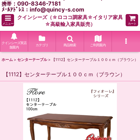
：090-8346-7181
携帯
ﾒｰﾙｱﾄﾞﾚｽ：info@quincy-s.com
クインシーズ（☆ロココ調家具☆イタリア家具
☆高級輸入家具販売）
メニュー
カート
クインシーズ実店
カテゴリ
商品検索
ご利用案内
舗案内
ホーム
>
センターテーブル
>
【1112】センターテーブル１００ｃｍ（ブラウン）
【1112】センターテーブル１００ｃｍ（ブラウン）