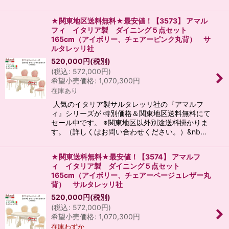
★関東地区送料無料★最安値！【3573】 アマル
フィ イタリア製 ダイニング５点セット
165cm（アイボリー、チェアーピンク丸背） サ
ルタレッリ社
520,000
円
(税別)
(
税込
:
572,000
円
)
希望小売価格
:
1,070,300
円
在庫あり
人気のイタリア製サルタレッリ社の『アマルフ
ィ』シリーズが 特別価格＆関東地区送料無料にて
セール中です。 ※関東地区以外別途送料掛かりま
す。（詳しくはお問い合わせください。）&nb…
★関東送料無料★最安値！【3574】 アマルフ
ィ イタリア製 ダイニング５点セット
165cm（アイボリー、チェアーベージュレザー丸
背） サルタレッリ社
520,000
円
(税別)
(
税込
:
572,000
円
)
希望小売価格
:
1,070,300
円
在庫わずか