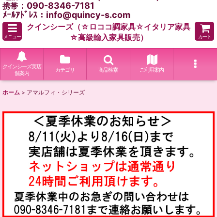
：090-8346-7181
携帯
ﾒｰﾙｱﾄﾞﾚｽ：info@quincy-s.com
クインシーズ（☆ロココ調家具☆イタリア家具
☆高級輸入家具販売）
メニュー
カート
クインシーズ実店
カテゴリ
商品検索
ご利用案内
舗案内
ホーム
>
アマルフィ・シリーズ