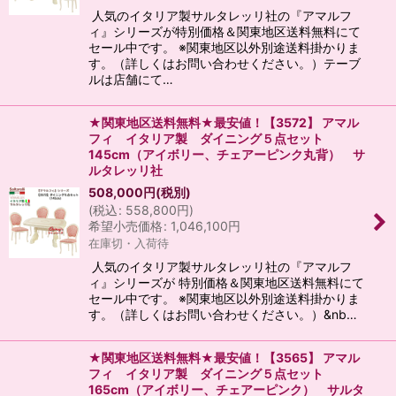
人気のイタリア製サルタレッリ社の『アマルフ
ィ』シリーズが特別価格＆関東地区送料無料にて
セール中です。 ※関東地区以外別途送料掛かりま
す。（詳しくはお問い合わせください。）テーブ
ルは店舗にて…
★関東地区送料無料★最安値！【3572】 アマル
フィ イタリア製 ダイニング５点セット
145cm（アイボリー、チェアーピンク丸背） サ
ルタレッリ社
508,000
円
(税別)
(
税込
:
558,800
円
)
希望小売価格
:
1,046,100
円
在庫切・入荷待
人気のイタリア製サルタレッリ社の『アマルフ
ィ』シリーズが 特別価格＆関東地区送料無料にて
セール中です。 ※関東地区以外別途送料掛かりま
す。（詳しくはお問い合わせください。）&nb…
★関東地区送料無料★最安値！【3565】 アマル
フィ イタリア製 ダイニング５点セット
165cm（アイボリー、チェアーピンク） サルタ