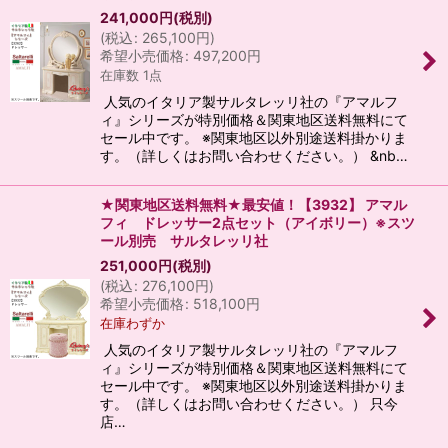
241,000
円
(税別)
(
税込
:
265,100
円
)
希望小売価格
:
497,200
円
在庫数 1点
人気のイタリア製サルタレッリ社の『アマルフ
ィ』シリーズが特別価格＆関東地区送料無料にて
セール中です。 ※関東地区以外別途送料掛かりま
す。（詳しくはお問い合わせください。） &nb…
★関東地区送料無料★最安値！【3932】 アマル
フィ ドレッサー2点セット（アイボリー）※スツ
ール別売 サルタレッリ社
251,000
円
(税別)
(
税込
:
276,100
円
)
希望小売価格
:
518,100
円
在庫わずか
人気のイタリア製サルタレッリ社の『アマルフ
ィ』シリーズが特別価格＆関東地区送料無料にて
セール中です。 ※関東地区以外別途送料掛かりま
す。（詳しくはお問い合わせください。） 只今
店…