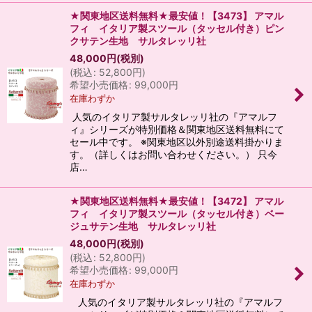
★関東地区送料無料★最安値！【3473】 アマル
フィ イタリア製スツール（タッセル付き）ピン
クサテン生地 サルタレッリ社
48,000
円
(税別)
(
税込
:
52,800
円
)
希望小売価格
:
99,000
円
在庫わずか
人気のイタリア製サルタレッリ社の『アマルフ
ィ』シリーズが特別価格＆関東地区送料無料にて
セール中です。 ※関東地区以外別途送料掛かりま
す。（詳しくはお問い合わせください。） 只今
店…
★関東地区送料無料★最安値！【3472】 アマル
フィ イタリア製スツール（タッセル付き）ベー
ジュサテン生地 サルタレッリ社
48,000
円
(税別)
(
税込
:
52,800
円
)
希望小売価格
:
99,000
円
在庫わずか
人気のイタリア製サルタレッリ社の『アマルフ