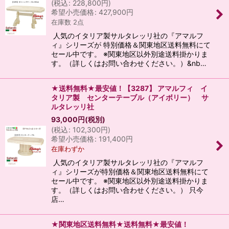
(
税込
:
228,800
円
)
希望小売価格
:
427,900
円
在庫数 2点
人気のイタリア製サルタレッリ社の『アマルフ
ィ』シリーズが 特別価格＆関東地区送料無料にて
セール中です。 ※関東地区以外別途送料掛かりま
す。（詳しくはお問い合わせください。）&nb…
★送料無料★最安値！【3287】 アマルフィ イ
タリア製 センターテーブル（アイボリー） サ
ルタレッリ社
93,000
円
(税別)
(
税込
:
102,300
円
)
希望小売価格
:
191,400
円
在庫わずか
人気のイタリア製サルタレッリ社の『アマルフ
ィ』シリーズが特別価格＆関東地区送料無料にて
セール中です。 ※関東地区以外別途送料掛かりま
す。（詳しくはお問い合わせください。） 只今
店…
★関東地区送料無料★送料無料★最安値！