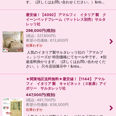
す。（詳しくはお問い合わせください。）&nb…
最安値！【4092】 アマルフィ イタリア 製 ク
イーンベッドフレーム（マットレス別売）サルタ
レッリ社
298,000
円
(税別)
(
税込
:
327,800
円
)
希望小売価格
:
613,800
円
在庫わずか
人気のイタリア製サルタレッリ社の『アマルフ
ィ』シリーズが 特別価格にてセール中です。 ※別
途送料掛かります。（詳しくはお問い合わせくだ
さい。） 只今店頭展示中！&nbs…
★関東地区送料無料★最安値！【1144】 アマル
フィ イタリア 製 キャビネット（３枚扉）アイ
ボリー サルタレッリ社
447,000
円
(税別)
(
税込
:
491,700
円
)
希望小売価格
:
836,000
円
在庫わずか