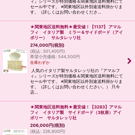
ィ』シリーズが特別価格＆関東地区送料無料にて
セール中です。 ※関東地区以外別途送料掛かりま
す。（詳しくはお問い合わせくださ…
★関東地区送料無料★最安値！【1137】 アマル
フィ イタリア製 ミラー＆サイドボード（アイ
ボリー） サルタレッリ社
274,000
円
(税別)
(
税込
:
301,400
円
)
希望小売価格
:
544,500
円
在庫わずか
人気のイタリア製サルタレッリ社の『アマルフ
ィ』シリーズが特別価格＆関東地区送料無料にて
セール中です。 ※関東地区以外別途送料掛かりま
す。（詳しくはお問い合わせください。） 只今
店…
★関東地区送料無料★最安値！【3283】アマル
フィ イタリア製 サイドボード（3枚扉）アイ
ボリー サルタレッリ社
206,000
円
(税別)
(
税込
:
226,600
円
)