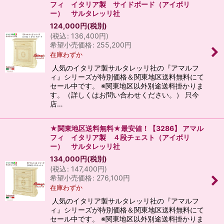
フィ イタリア製 サイドボード（アイボリ
ー） サルタレッリ社
124,000
円
(税別)
(
税込
:
136,400
円
)
希望小売価格
:
255,200
円
在庫わずか
人気のイタリア製サルタレッリ社の『アマルフ
ィ』シリーズが特別価格＆関東地区送料無料にて
セール中です。 ※関東地区以外別途送料掛かりま
す。（詳しくはお問い合わせください。） 只今
店…
★関東地区送料無料★最安値！【3286】 アマル
フィ イタリア製 ４段チェスト（アイボリ
ー） サルタレッリ社
134,000
円
(税別)
(
税込
:
147,400
円
)
希望小売価格
:
276,100
円
在庫わずか
人気のイタリア製サルタレッリ社の『アマルフ
ィ』シリーズが特別価格＆関東地区送料無料にて
セール中です。 ※関東地区以外別途送料掛かりま