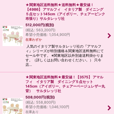
★関東地区送料無料★送料無料★最安値！
【4986】 アマルフィ イタリア製 ダイニング
５点セット145cm（アイボリー、チェアーピンク
布張り）サルタレッリ社
512,000
円
(税別)
(
税込
:
563,200
円
)
希望小売価格
:
1,054,900
円
在庫わずか
人気のイタリア製サルタレッリ社の『アマルフ
ィ』シリーズが特別価格＆関東地区送料無料にて
セール中です。 ※関東地区以外別途送料掛かりま
す。（詳しくはお問い合わせください。） 只今
店…
★関東地区送料無料★最安値！【3575】 アマル
フィ イタリア製 ダイニング５点セット
145cm（アイボリー、チェアーベージュレザー丸
背） サルタレッリ社
508,000
円
(税別)
(
税込
:
558,800
円
)
希望小売価格
:
1,046,100
円
在庫あり