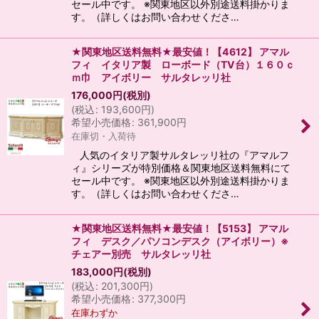
セール中です。 ※関東地区以外別途送料掛かりま
す。（詳しくはお問い合わせくださ…
★関東地区送料無料★最安値！【4612】 アマル
フィ イタリア製 ローボード（TV台）１６０ｃ
ｍ巾 アイボリー サルタレッリ社
176,000
円
(税別)
(
税込
:
193,600
円
)
希望小売価格
:
361,900
円
在庫切・入荷待
人気のイタリア製サルタレッリ社の『アマルフ
ィ』シリーズが特別価格＆関東地区送料無料にて
セール中です。 ※関東地区以外別途送料掛かりま
す。（詳しくはお問い合わせくださ…
★関東地区送料無料★最安値！【5153】 アマル
フィ デスク／パソコンデスク（アイボリー）※
チェアー別売 サルタレッリ社
183,000
円
(税別)
(
税込
:
201,300
円
)
希望小売価格
:
377,300
円
在庫わずか