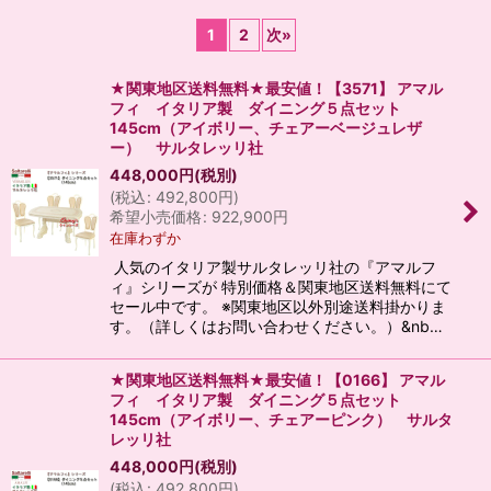
表示数
:
1
2
次
»
並び順
:
★関東地区送料無料★最安値！【3571】 アマル
フィ イタリア製 ダイニング５点セット
絞り込む
145cm（アイボリー、チェアーベージュレザ
ー） サルタレッリ社
448,000
円
(税別)
(
税込
:
492,800
円
)
希望小売価格
:
922,900
円
在庫わずか
人気のイタリア製サルタレッリ社の『アマルフ
ィ』シリーズが 特別価格＆関東地区送料無料にて
セール中です。 ※関東地区以外別途送料掛かりま
す。（詳しくはお問い合わせください。）&nb…
★関東地区送料無料★最安値！【0166】 アマル
フィ イタリア製 ダイニング５点セット
145cm（アイボリー、チェアーピンク） サルタ
レッリ社
448,000
円
(税別)
(
税込
:
492,800
円
)