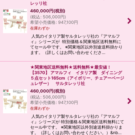
レッリ社
460,000
円
(税別)
(
税込
:
506,000
円
)
希望小売価格
:
947,100
円
在庫わずか
人気のイタリア製サルタレッリ社の『アマルフ
ィ』シリーズが 特別価格＆関東地区送料無料に
てセール中です。 ※関東地区以外別途送料掛かり
ます。（詳しくはお問い合わせくださ…
★関東地区送料無料★送料無料★最安値！
【3570】 アマルフィ イタリア製 ダイニング
５点セット165cm（アイボリー、チェアーベージ
ュレザー） サルタレッリ社
460,000
円
(税別)
(
税込
:
506,000
円
)
希望小売価格
:
947,100
円
在庫わずか
人気のイタリア製サルタレッリ社の『アマルフ
ィ』シリーズが 特別価格＆関東地区送料無料にて
セール中です。 ※関東地区以外別途送料掛かりま
す。（詳しくはお問い合わせください。）&nb…