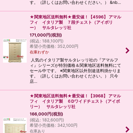
す。（詳しくはお問い合わせください。） &nb…
★関東地区送料無料★最安値！【4596】 アマル
フィ イタリア製 ７段チェスト（アイボリ
ー） サルタレッリ社
171,000
円
(税別)
(
税込
:
188,100
円
)
希望小売価格
:
352,000
円
在庫わずか
人気のイタリア製サルタレッリ社の『アマルフ
ィ』シリーズが特別価格＆関東地区送料無料にて
セール中です。 ※関東地区以外別途送料掛かりま
す。（詳しくはお問い合わせください。） 只今
店…
★関東地区送料無料★最安値！【3968】 アマル
フィ イタリア製 ６Dワイドチェスト（アイボ
リー） サルタレッリ社
166,000
円
(税別)
(
税込
:
182,600
円
)
希望小売価格
:
342,100
円
在庫あり