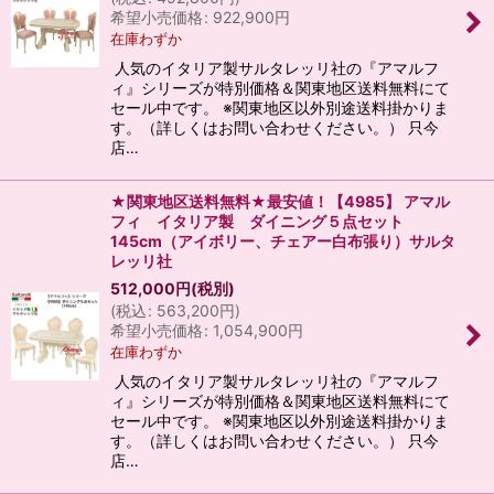
希望小売価格
:
922,900
円
在庫わずか
人気のイタリア製サルタレッリ社の『アマルフ
ィ』シリーズが特別価格＆関東地区送料無料にて
セール中です。 ※関東地区以外別途送料掛かりま
す。（詳しくはお問い合わせください。） 只今
店…
★関東地区送料無料★最安値！【4985】 アマル
フィ イタリア製 ダイニング５点セット
145cm（アイボリー、チェアー白布張り）サルタ
レッリ社
512,000
円
(税別)
(
税込
:
563,200
円
)
希望小売価格
:
1,054,900
円
在庫わずか
人気のイタリア製サルタレッリ社の『アマルフ
ィ』シリーズが特別価格＆関東地区送料無料にて
セール中です。 ※関東地区以外別途送料掛かりま
す。（詳しくはお問い合わせください。） 只今
店…