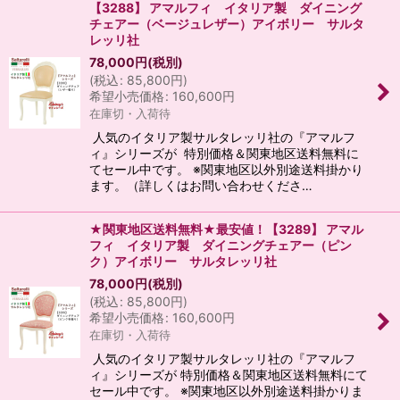
【3288】 アマルフィ イタリア製 ダイニング
チェアー（ベージュレザー）アイボリー サルタ
レッリ社
78,000
円
(税別)
(
税込
:
85,800
円
)
希望小売価格
:
160,600
円
在庫切・入荷待
人気のイタリア製サルタレッリ社の『アマルフ
ィ』シリーズが 特別価格＆関東地区送料無料に
てセール中です。 ※関東地区以外別途送料掛かり
ます。（詳しくはお問い合わせくださ…
★関東地区送料無料★最安値！【3289】 アマル
フィ イタリア製 ダイニングチェアー（ピン
ク）アイボリー サルタレッリ社
78,000
円
(税別)
(
税込
:
85,800
円
)
希望小売価格
:
160,600
円
在庫切・入荷待
人気のイタリア製サルタレッリ社の『アマルフ
ィ』シリーズが 特別価格＆関東地区送料無料にて
セール中です。 ※関東地区以外別途送料掛かりま