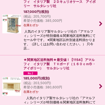
フィ イタリア製 ２Ｄキュリオケース アイボ
リー サルタレッリ社
187,000
円
(税別)
(
税込
:
205,700
円
)
希望小売価格
:
385,000
円
在庫わずか
人気のイタリア製サルタレッリ社の『アマルフ
ィ』シリーズが特別価格＆関東地区送料無料にて
セール中です。 ※関東地区以外別途送料掛かりま
す。（詳しくはお問い合わせください。） 只今
店…
★関東地区送料無料★最安値！【1154】 アマル
フィ イタリア製 ＴＶボード（１６０ｃｍ巾・
アイボリー） サルタレッリ社
185,000
円
(税別)
(
税込
:
203,500
円
)
希望小売価格
:
380,600
円
在庫わずか
人気のイタリア製サルタレッリ社の『アマルフ
ィ』シリーズが特別価格＆関東地区送料無料にて